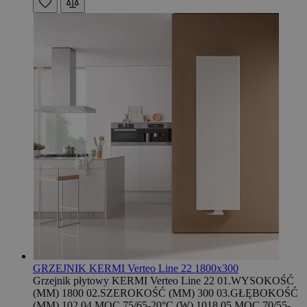
GRZEJNIK KERMI Verteo Line 22 1800x300
Grzejnik płytowy KERMI Verteo Line 22 01.WYSOKOŚĆ
(MM) 1800 02.SZEROKOŚĆ (MM) 300 03.GŁĘBOKOŚĆ
(MM) 102 04.MOC 75/65-20°C (W) 1018 05.MOC 70/55-