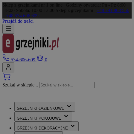
Sklep z grzejnikami nr 1 on line | Godziny otwarcia: Pn - Pt: 8:00
-18:00 Sobota: 10:00-13:00
Sklep z grzejnikami
+48 791 868 556
,
+48 534 606 609
Przejdź do treści
534-606-609
0
Szukaj w sklepie...
GRZEJNIKI
ŁAZIENKOWE
GRZEJNIKI
POKOJOWE
GRZEJNIKI
DEKORACYJNE