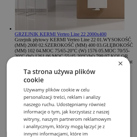
GRZEJNIK KERMI Verteo Line 22 2000x400
Grzejnik płytowy KERMI Verteo Line 22 01.WYSOKOŚĆ
(MM) 2000 02.SZEROKOŚĆ (MM) 400 03.GŁĘBOKOŚĆ
(MM) 102 04.MOC 75/65-20°C (W) 1576 05.MOC 70/55-
20°C (W) 1261 06.MOC 55/45-20°C(W) 799 07.KOLOR
×
biały 08.PODŁĄCZENIE (MM) 50 09.GWARANCJA 5 lat
Cena promocyjna
3 995,09 zł
Normalna cena
5 188,44 zł
Ta strona używa plików
Dodaj do koszyka
cookie
Używamy plików cookie w celu
personalizacji treści, reklam i analizy
naszego ruchu. Udostępniamy również
informacje o tym, jak korzystasz z naszej
witryny, naszym partnerom reklamowym
i analitycznym, którzy mogą łączyć je z
innymi informacjami, które im