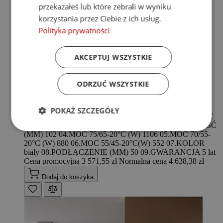
przekazałeś lub które zebrali w wyniku
korzystania przez Ciebie z ich usług.
Polityka prywatności
AKCEPTUJ WSZYSTKIE
ODRZUĆ WSZYSTKIE
GRZEJNIK KERMI Verteo Line 22 2000x300
POKAŻ SZCZEGÓŁY
Grzejnik płytowy KERMI Verteo Line 22 01.WYSOKOŚĆ
(MM) 2000 02.SZEROKOŚĆ (MM) 300 03.GŁĘBOKOŚĆ
(MM) 102 04.MOC 75/65-20°C (W) 1106 05.MOC 70/55-
20°C (W) 880 06.MOC 55/45-20°C(W) 552 07.KOLOR
biały 08.PODŁĄCZENIE (MM) 50 09.GWARANCJA 5 lat
Cena promocyjna
3 571,55 zł
Normalna cena
4 638,38 zł
Dodaj do koszyka