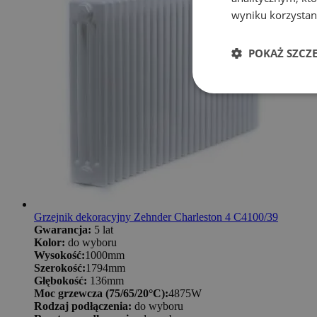
wyniku korzystani
POKAŻ SZCZ
Grzejnik dekoracyjny Zehnder Charleston 4 C4100/39
Gwarancja:
5 lat
Kolor:
do wyboru
Wysokość:
1000mm
Szerokość:
1794mm
Głębokość:
136mm
Moc grzewcza (75/65/20°C):
4875W
Rodzaj podłączenia:
do wyboru