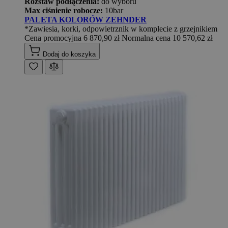
Rozstaw podłączenia:
do wyboru
Max ciśnienie robocze:
10bar
PALETA KOLORÓW ZEHNDER
*Zawiesia, korki, odpowietrznik w komplecie z grzejnikiem
Cena promocyjna
6 870,90 zł
Normalna cena
10 570,62 zł
Dodaj do koszyka