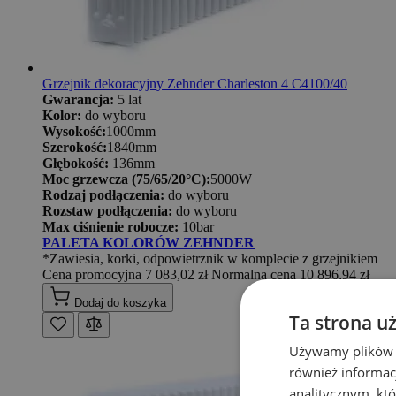
Grzejnik dekoracyjny Zehnder Charleston 4 C4100/40
Gwarancja:
5 lat
Kolor:
do wyboru
Wysokość:
1000mm
Szerokość:
1840mm
Głębokość:
136mm
Moc grzewcza (75/65/20°C):
5000W
Rodzaj podłączenia:
do wyboru
Rozstaw podłączenia:
do wyboru
Max ciśnienie robocze:
10bar
PALETA KOLORÓW ZEHNDER
*Zawiesia, korki, odpowietrznik w komplecie z grzejnikiem
Cena promocyjna
7 083,02 zł
Normalna cena
10 896,94 zł
Dodaj do koszyka
Ta strona u
Używamy plików co
również informac
analitycznym, któ