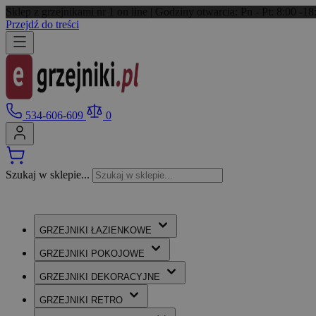
Sklep z grzejnikami nr 1 on line | Godziny otwarcia: Pn - Pt: 8:00 -
Przejdź do treści
534-606-609
0
Szukaj w sklepie...
GRZEJNIKI
ŁAZIENKOWE
GRZEJNIKI
POKOJOWE
GRZEJNIKI
DEKORACYJNE
GRZEJNIKI
RETRO