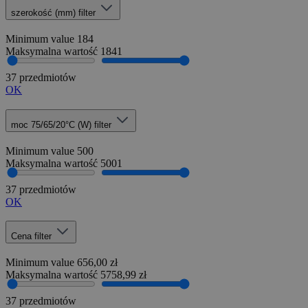
szerokość (mm)
filter
Minimum value
184
Maksymalna wartość
1841
37 przedmiotów
OK
moc 75/65/20°C (W)
filter
Minimum value
500
Maksymalna wartość
5001
37 przedmiotów
OK
Cena
filter
Minimum value
656,00 zł
Maksymalna wartość
5758,99 zł
37 przedmiotów