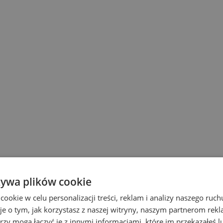
żywa plików cookie
okie w celu personalizacji treści, reklam i analizy naszego ru
je o tym, jak korzystasz z naszej witryny, naszym partnerom re
rzy mogą łączyć je z innymi informacjami, które im przekazałeś l