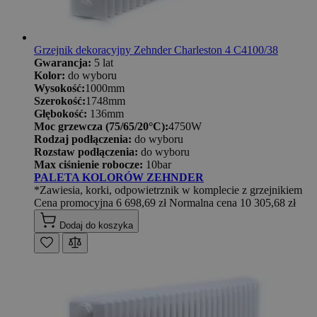
Grzejnik dekoracyjny Zehnder Charleston 4 C4100/38
Gwarancja:
5 lat
Kolor:
do wyboru
Wysokość:
1000mm
Szerokość:
1748mm
Głębokość:
136mm
Moc grzewcza (75/65/20°C):
4750W
Rodzaj podłączenia:
do wyboru
Rozstaw podłączenia:
do wyboru
Max ciśnienie robocze:
10bar
PALETA KOLORÓW ZEHNDER
*Zawiesia, korki, odpowietrznik w komplecie z grzejnikiem
Cena promocyjna
6 698,69 zł
Normalna cena
10 305,68 zł
Dodaj do koszyka