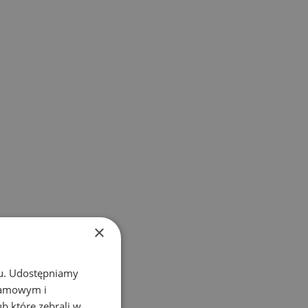
×
chu. Udostępniamy
klamowym i
ub które zebrali w