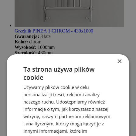
Grzejnik PINEA 1 CHROM - 430x1000
Gwarancja:
3 lata
Kolor:
chrom
Wysokość:
1000mm
Szerokość:
430mm
Głębokość:
77mm
×
Moc (75/65/20°C):
175W
Ta strona używa plików
Rodzaj podłączenia:
dolne
Rozstaw podłączenia:
384mm
cookie
*Korki, odpowietrznik i zawiesia w komplecie.
*Zawory nie są w komplecie z grzejnikiem.
Używamy plików cookie w celu
Cena promocyjna
2 069,12 zł
Normalna cena
3 135,02 zł
personalizacji treści, reklam i analizy
Dodaj do koszyka
naszego ruchu. Udostępniamy również
informacje o tym, jak korzystasz z naszej
witryny, naszym partnerom reklamowym
i analitycznym, którzy mogą łączyć je z
innymi informacjami, które im