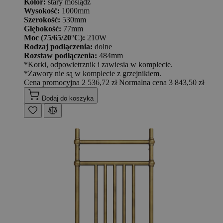
Kolor:
stary mosiądz
Wysokość:
1000mm
Szerokość:
530mm
Głębokość:
77mm
Moc (75/65/20°C):
210W
Rodzaj podłączenia:
dolne
Rozstaw podłączenia:
484mm
*Korki, odpowietrznik i zawiesia w komplecie.
*Zawory nie są w komplecie z grzejnikiem.
Cena promocyjna
2 536,72 zł
Normalna cena
3 843,50 zł
Dodaj do koszyka