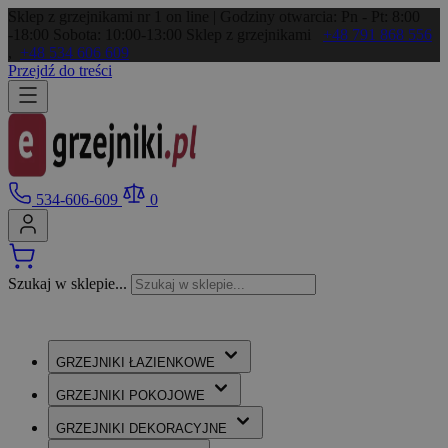
Sklep z grzejnikami nr 1 on line | Godziny otwarcia: Pn - Pt: 8:00
-18:00 Sobota: 10:00-13:00
Sklep z grzejnikami
+48 791 868 556
,
+48 534 606 609
Przejdź do treści
534-606-609
0
Szukaj w sklepie...
GRZEJNIKI
ŁAZIENKOWE
GRZEJNIKI
POKOJOWE
GRZEJNIKI
DEKORACYJNE