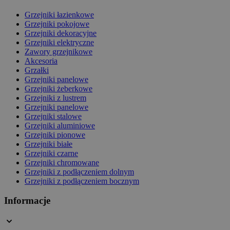
Grzejniki łazienkowe
Grzejniki pokojowe
Grzejniki dekoracyjne
Grzejniki elektryczne
Zawory grzejnikowe
Akcesoria
Grzałki
Grzejniki panelowe
Grzejniki żeberkowe
Grzejniki z lustrem
Grzejniki panelowe
Grzejniki stalowe
Grzejniki aluminiowe
Grzejniki pionowe
Grzejniki białe
Grzejniki czarne
Grzejniki chromowane
Grzejniki z podłączeniem dolnym
Grzejniki z podłączeniem bocznym
Informacje