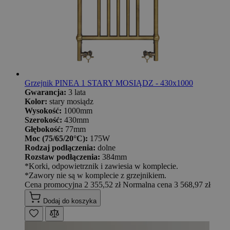
Grzejnik PINEA 1 STARY MOSIĄDZ - 430x1000
Gwarancja:
3 lata
Kolor:
stary mosiądz
Wysokość:
1000mm
Szerokość:
430mm
Głębokość:
77mm
Moc (75/65/20°C):
175W
Rodzaj podłączenia:
dolne
Rozstaw podłączenia:
384mm
*Korki, odpowietrznik i zawiesia w komplecie.
*Zawory nie są w komplecie z grzejnikiem.
Cena promocyjna
2 355,52 zł
Normalna cena
3 568,97 zł
Dodaj do koszyka