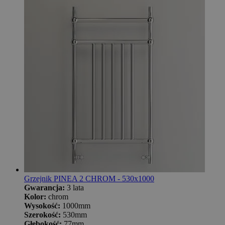
Grzejnik PINEA 2 CHROM - 530x1000
Gwarancja:
3 lata
Kolor:
chrom
Wysokość:
1000mm
Szerokość:
530mm
Głębokość:
77mm