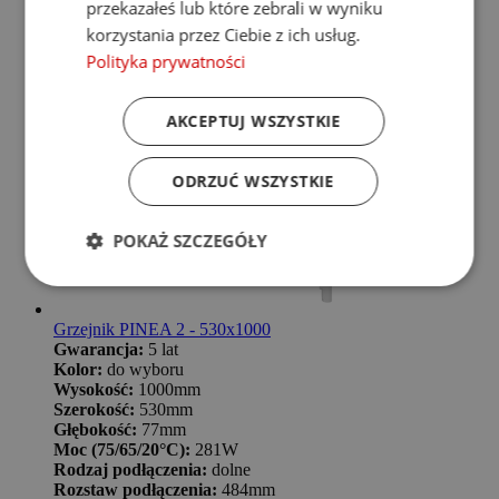
przekazałeś lub które zebrali w wyniku
korzystania przez Ciebie z ich usług.
Polityka prywatności
AKCEPTUJ WSZYSTKIE
ODRZUĆ WSZYSTKIE
POKAŻ SZCZEGÓŁY
Grzejnik PINEA 2 - 530x1000
Gwarancja:
5 lat
Kolor:
do wyboru
Wysokość:
1000mm
Szerokość:
530mm
Głębokość:
77mm
Moc (75/65/20°C):
281W
Rodzaj podłączenia:
dolne
Rozstaw podłączenia:
484mm