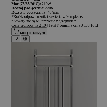
Moc (75/65/20°C):
210W
Rodzaj podłączenia:
dolne
Rozstaw podłączenia:
484mm
*Korki, odpowietrznik i zawiesia w komplecie.
*Zawory nie są w komplecie z grzejnikiem.
Cena promocyjna
2 104,19 zł
Normalna cena
3 188,16 zł
Dodaj do koszyka