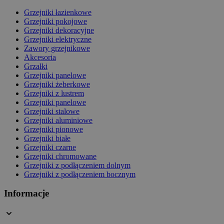
Grzejniki łazienkowe
Grzejniki pokojowe
Grzejniki dekoracyjne
Grzejniki elektryczne
Zawory grzejnikowe
Akcesoria
Grzałki
Grzejniki panelowe
Grzejniki żeberkowe
Grzejniki z lustrem
Grzejniki panelowe
Grzejniki stalowe
Grzejniki aluminiowe
Grzejniki pionowe
Grzejniki białe
Grzejniki czarne
Grzejniki chromowane
Grzejniki z podłączeniem dolnym
Grzejniki z podłączeniem bocznym
Informacje