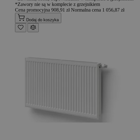
*Zawory nie są w komplecie z grzejnikiem
Cena promocyjna
908,91 zł
Normalna cena
1 056,87 zł
Dodaj do koszyka