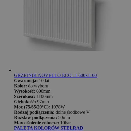
GRZEJNIK NOVELLO ECO 11 600x1100
Gwarancja:
10 lat
Kolor:
do wyboru
Wysokość:
600mm
Szerokość:
1100mm
Głębokość:
97mm
Moc (75/65/20°C):
1078W
Rodzaj podłączenia:
dolne środkowe V
Rozstaw podłączenia:
50mm
Max ciśnienie robocze:
10bar
PALETA KOLORÓW STELRAD