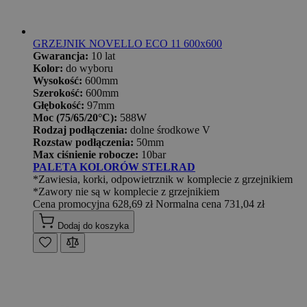
GRZEJNIK NOVELLO ECO 11 600x600
Gwarancja:
10 lat
Kolor:
do wyboru
Wysokość:
600mm
Szerokość:
600mm
Głębokość:
97mm
Moc (75/65/20°C):
588W
Rodzaj podłączenia:
dolne środkowe V
Rozstaw podłączenia:
50mm
Max ciśnienie robocze:
10bar
PALETA KOLORÓW STELRAD
*Zawiesia, korki, odpowietrznik w komplecie z grzejnikiem
*Zawory nie są w komplecie z grzejnikiem
Cena promocyjna
628,69 zł
Normalna cena
731,04 zł
Dodaj do koszyka