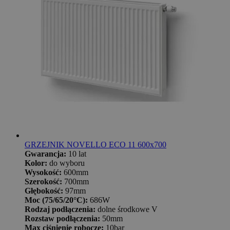
GRZEJNIK NOVELLO ECO 11 600x700
Gwarancja:
10 lat
Kolor:
do wyboru
Wysokość:
600mm
Szerokość:
700mm
Głębokość:
97mm
Moc (75/65/20°C):
686W
Rodzaj podłączenia:
dolne środkowe V
Rozstaw podłączenia:
50mm
Max ciśnienie robocze:
10bar