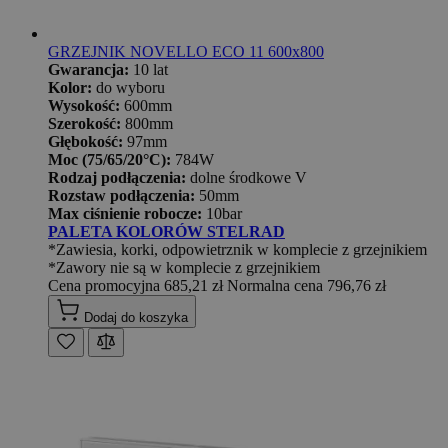
GRZEJNIK NOVELLO ECO 11 600x800
Gwarancja:
10 lat
Kolor:
do wyboru
Wysokość:
600mm
Szerokość:
800mm
Głębokość:
97mm
Moc (75/65/20°C):
784W
Rodzaj podłączenia:
dolne środkowe V
Rozstaw podłączenia:
50mm
Max ciśnienie robocze:
10bar
PALETA KOLORÓW STELRAD
*Zawiesia, korki, odpowietrznik w komplecie z grzejnikiem
*Zawory nie są w komplecie z grzejnikiem
Cena promocyjna
685,21 zł
Normalna cena
796,76 zł
Dodaj do koszyka