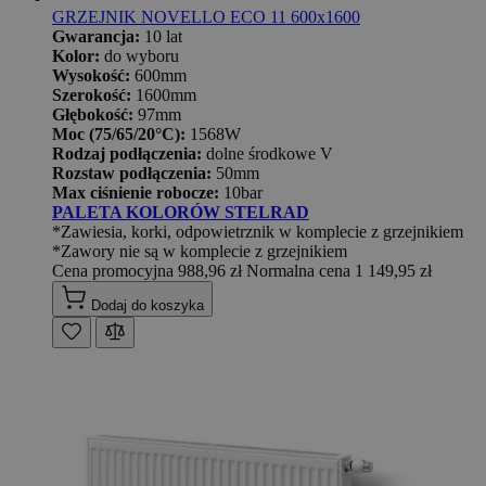
GRZEJNIK NOVELLO ECO 11 600x1600
Gwarancja:
10 lat
Kolor:
do wyboru
Wysokość:
600mm
Szerokość:
1600mm
Głębokość:
97mm
Moc (75/65/20°C):
1568W
Rodzaj podłączenia:
dolne środkowe V
Rozstaw podłączenia:
50mm
Max ciśnienie robocze:
10bar
PALETA KOLORÓW STELRAD
*Zawiesia, korki, odpowietrznik w komplecie z grzejnikiem
*Zawory nie są w komplecie z grzejnikiem
Cena promocyjna
988,96 zł
Normalna cena
1 149,95 zł
Dodaj do koszyka