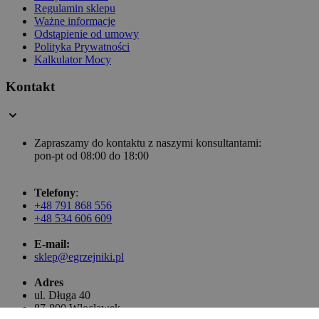
Regulamin sklepu
Ważne informacje
Odstąpienie od umowy
Polityka Prywatności
Kalkulator Mocy
Kontakt
Zapraszamy do kontaktu z naszymi konsultantami:
pon-pt od 08:00 do 18:00
Telefony
:
+48 791 868 556
+48 534 606 609
E-mail:
sklep@egrzejniki.pl
Adres
ul. Długa 40
87-800 Włocławek