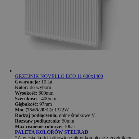
GRZEJNIK NOVELLO ECO 11 600x1400
Gwarancja:
10 lat
Kolor:
do wyboru
Wysokość:
600mm
Szerokość:
1400mm
Głębokość:
97mm
Moc (75/65/20°C):
1372W
Rodzaj podłączenia:
dolne środkowe V
Rozstaw podłączenia:
50mm
Max ciśnienie robocze:
10bar
PALETA KOLORÓW STELRAD
*Zawiesia, korki, odpowietrznik w komplecie z grzejnikiem