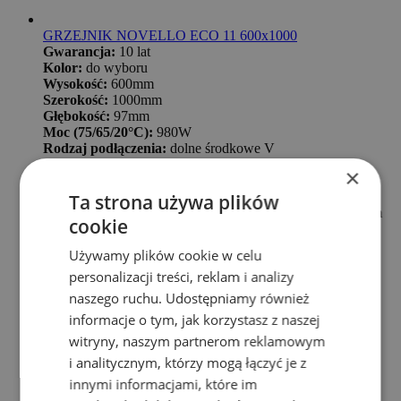
GRZEJNIK NOVELLO ECO 11 600x1000
Gwarancja:
10 lat
Kolor:
do wyboru
Wysokość:
600mm
Szerokość:
1000mm
Głębokość:
97mm
Moc (75/65/20°C):
980W
Rodzaj podłączenia:
dolne środkowe V
Rozstaw podłączenia:
50mm
×
Max ciśnienie robocze:
10bar
PALETA KOLORÓW STELRAD
Ta strona używa plików
*Zawiesia, korki, odpowietrznik w komplecie z grzejnikiem
cookie
*Zawory nie są w komplecie z grzejnikiem
Cena promocyjna
749,96 zł
Normalna cena
872,05 zł
Używamy plików cookie w celu
Dodaj do koszyka
personalizacji treści, reklam i analizy
naszego ruchu. Udostępniamy również
informacje o tym, jak korzystasz z naszej
witryny, naszym partnerom reklamowym
i analitycznym, którzy mogą łączyć je z
innymi informacjami, które im