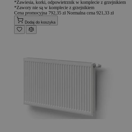
*Zawiesia, korki, odpowietrznik w komplecie z grzejnikiem
*Zawory nie są w komplecie z grzejnikiem
Cena promocyjna
792,35 zł
Normalna cena
921,33 zł
Dodaj do koszyka