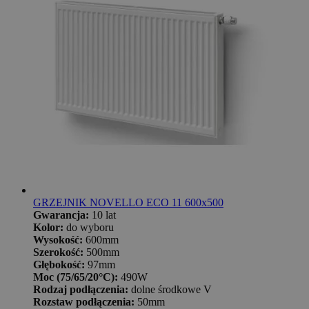
GRZEJNIK NOVELLO ECO 11 600x500
Gwarancja:
10 lat
Kolor:
do wyboru
Wysokość:
600mm
Szerokość:
500mm
Głębokość:
97mm
Moc (75/65/20°C):
490W
Rodzaj podłączenia:
dolne środkowe V
Rozstaw podłączenia:
50mm