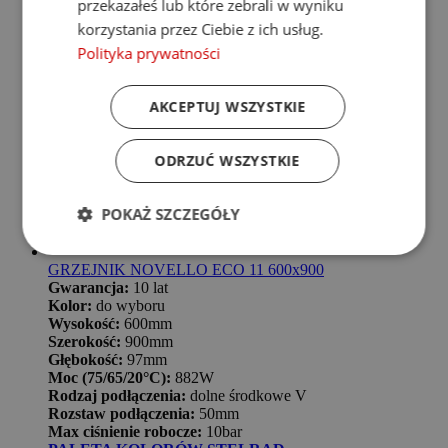
przekazałeś lub które zebrali w wyniku
korzystania przez Ciebie z ich usług.
Polityka prywatności
AKCEPTUJ WSZYSTKIE
ODRZUĆ WSZYSTKIE
POKAŻ SZCZEGÓŁY
GRZEJNIK NOVELLO ECO 11 600x900
Gwarancja:
10 lat
Kolor:
do wyboru
Wysokość:
600mm
Szerokość:
900mm
Głębokość:
97mm
Moc (75/65/20°C):
882W
Rodzaj podłączenia:
dolne środkowe V
Rozstaw podłączenia:
50mm
Max ciśnienie robocze:
10bar