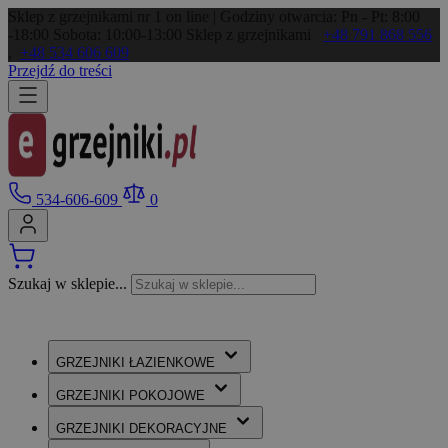
Sklep z grzejnikami nr 1 on line | Godziny otwarcia: Pn - Pt: 8:00
-18:00 Sobota: 10:00-13:00
Sklep z grzejnikami
+48 791 868 556
,
+48 534 606 609
Przejdź do treści
534-606-609
0
Szukaj w sklepie...
GRZEJNIKI
ŁAZIENKOWE
GRZEJNIKI
POKOJOWE
GRZEJNIKI
DEKORACYJNE