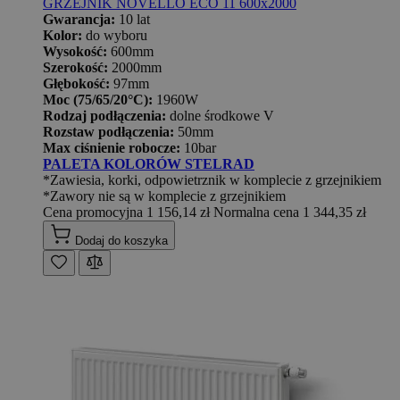
GRZEJNIK NOVELLO ECO 11 600x2000
Gwarancja:
10 lat
Kolor:
do wyboru
Wysokość:
600mm
Szerokość:
2000mm
Głębokość:
97mm
Moc (75/65/20°C):
1960W
Rodzaj podłączenia:
dolne środkowe V
Rozstaw podłączenia:
50mm
Max ciśnienie robocze:
10bar
PALETA KOLORÓW STELRAD
*Zawiesia, korki, odpowietrznik w komplecie z grzejnikiem
*Zawory nie są w komplecie z grzejnikiem
Cena promocyjna
1 156,14 zł
Normalna cena
1 344,35 zł
Dodaj do koszyka