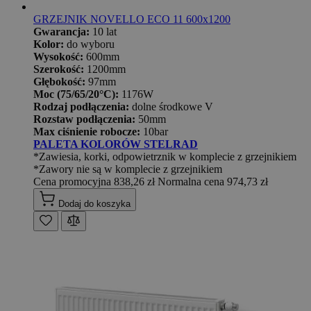
GRZEJNIK NOVELLO ECO 11 600x1200
Gwarancja:
10 lat
Kolor:
do wyboru
Wysokość:
600mm
Szerokość:
1200mm
Głębokość:
97mm
Moc (75/65/20°C):
1176W
Rodzaj podłączenia:
dolne środkowe V
Rozstaw podłączenia:
50mm
Max ciśnienie robocze:
10bar
PALETA KOLORÓW STELRAD
*Zawiesia, korki, odpowietrznik w komplecie z grzejnikiem
*Zawory nie są w komplecie z grzejnikiem
Cena promocyjna
838,26 zł
Normalna cena
974,73 zł
Dodaj do koszyka