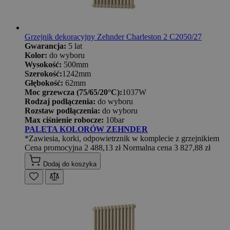
Grzejnik dekoracyjny Zehnder Charleston 2 C2050/27
Gwarancja:
5 lat
Kolor:
do wyboru
Wysokość:
500mm
Szerokość:
1242mm
Głębokość:
62mm
Moc grzewcza (75/65/20°C):
1037W
Rodzaj podłączenia:
do wyboru
Rozstaw podłączenia:
do wyboru
Max ciśnienie robocze:
10bar
PALETA KOLORÓW ZEHNDER
*Zawiesia, korki, odpowietrznik w komplecie z grzejnikiem
Cena promocyjna
2 488,13 zł
Normalna cena
3 827,88 zł
Dodaj do koszyka