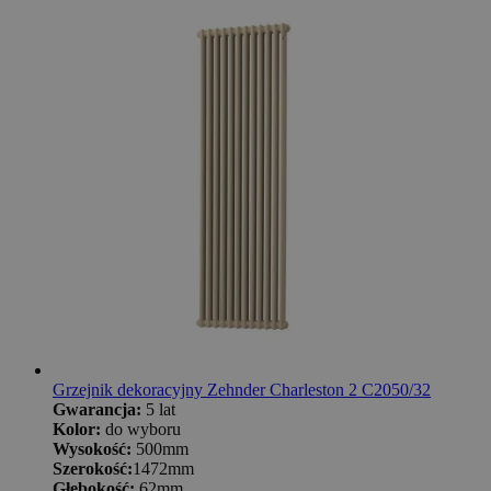
Grzejnik dekoracyjny Zehnder Charleston 2 C2050/32
Gwarancja:
5 lat
Kolor:
do wyboru
Wysokość:
500mm
Szerokość:
1472mm
Głębokość:
62mm