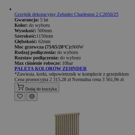
Grzejnik dekoracyjny Zehnder Charleston 2 C2050/25
Gwarancja:
5 lat
Kolor:
do wyboru
Wysokość:
500mm
Szerokość:
1150mm
Głębokość:
62mm
Moc grzewcza (75/65/20°C):
960W
Rodzaj podłączenia:
do wyboru
Rozstaw podłączenia:
do wyboru
Max ciśnienie robocze:
10bar
PALETA KOLORÓW ZEHNDER
*Zawiesia, korki, odpowietrznik w komplecie z grzejnikiem
Cena promocyjna
2 315,28 zł
Normalna cena
3 561,96 zł
Dodaj do koszyka