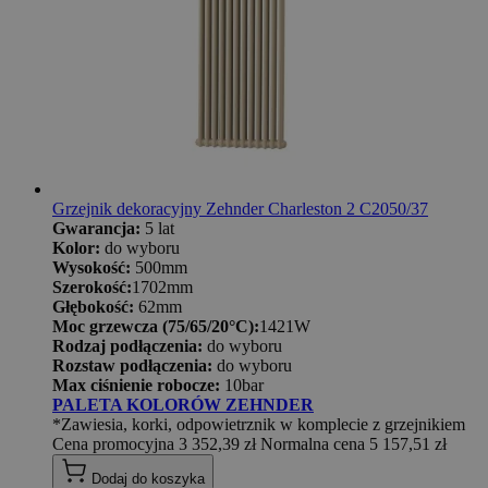
Grzejnik dekoracyjny Zehnder Charleston 2 C2050/37
Gwarancja:
5 lat
Kolor:
do wyboru
Wysokość:
500mm
Szerokość:
1702mm
Głębokość:
62mm
Moc grzewcza (75/65/20°C):
1421W
Rodzaj podłączenia:
do wyboru
Rozstaw podłączenia:
do wyboru
Max ciśnienie robocze:
10bar
PALETA KOLORÓW ZEHNDER
*Zawiesia, korki, odpowietrznik w komplecie z grzejnikiem
Cena promocyjna
3 352,39 zł
Normalna cena
5 157,51 zł
Dodaj do koszyka