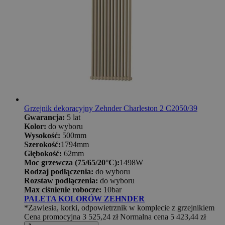
Grzejnik dekoracyjny Zehnder Charleston 2 C2050/39
Gwarancja:
5 lat
Kolor:
do wyboru
Wysokość:
500mm
Szerokość:
1794mm
Głębokość:
62mm
Moc grzewcza (75/65/20°C):
1498W
Rodzaj podłączenia:
do wyboru
Rozstaw podłączenia:
do wyboru
Max ciśnienie robocze:
10bar
PALETA KOLORÓW ZEHNDER
*Zawiesia, korki, odpowietrznik w komplecie z grzejnikiem
Cena promocyjna
3 525,24 zł
Normalna cena
5 423,44 zł