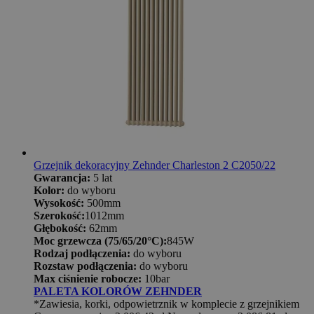
Grzejnik dekoracyjny Zehnder Charleston 2 C2050/22
Gwarancja:
5 lat
Kolor:
do wyboru
Wysokość:
500mm
Szerokość:
1012mm
Głębokość:
62mm
Moc grzewcza (75/65/20°C):
845W
Rodzaj podłączenia:
do wyboru
Rozstaw podłączenia:
do wyboru
Max ciśnienie robocze:
10bar
PALETA KOLORÓW ZEHNDER
*Zawiesia, korki, odpowietrznik w komplecie z grzejnikiem