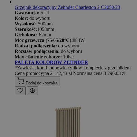
Grzejnik dekoracyjny Zehnder Charleston 2 C2050/23
Gwarancja:
5 lat
Kolor:
do wyboru
Wysokość:
500mm
Szerokość:
1058mm
Głębokość:
62mm
Moc grzewcza (75/65/20°C):
884W
Rodzaj podłączenia:
do wyboru
Rozstaw podłączenia:
do wyboru
Max ciśnienie robocze:
10bar
PALETA KOLORÓW ZEHNDER
*Zawiesia, korki, odpowietrznik w komplecie z grzejnikiem
Cena promocyjna
2 142,43 zł
Normalna cena
3 296,03 zł
Dodaj do koszyka