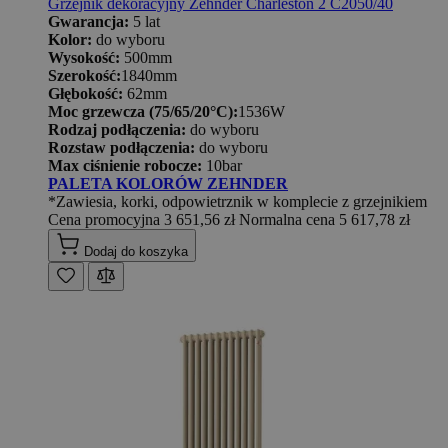
Grzejnik dekoracyjny Zehnder Charleston 2 C2050/40
Gwarancja:
5 lat
Kolor:
do wyboru
Wysokość:
500mm
Szerokość:
1840mm
Głębokość:
62mm
Moc grzewcza (75/65/20°C):
1536W
Rodzaj podłączenia:
do wyboru
Rozstaw podłączenia:
do wyboru
Max ciśnienie robocze:
10bar
PALETA KOLORÓW ZEHNDER
*Zawiesia, korki, odpowietrznik w komplecie z grzejnikiem
Cena promocyjna
3 651,56 zł
Normalna cena
5 617,78 zł
Dodaj do koszyka