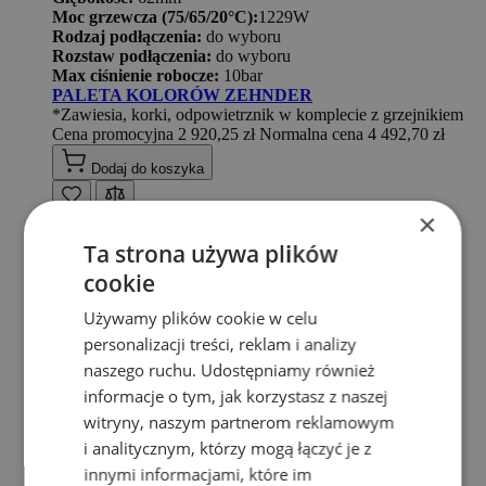
Moc grzewcza (75/65/20°C):
1229W
Rodzaj podłączenia:
do wyboru
Rozstaw podłączenia:
do wyboru
Max ciśnienie robocze:
10bar
PALETA KOLORÓW ZEHNDER
*Zawiesia, korki, odpowietrznik w komplecie z grzejnikiem
Cena promocyjna
2 920,25 zł
Normalna cena
4 492,70 zł
Dodaj do koszyka
×
Ta strona używa plików
cookie
Używamy plików cookie w celu
personalizacji treści, reklam i analizy
naszego ruchu. Udostępniamy również
informacje o tym, jak korzystasz z naszej
witryny, naszym partnerom reklamowym
i analitycznym, którzy mogą łączyć je z
innymi informacjami, które im