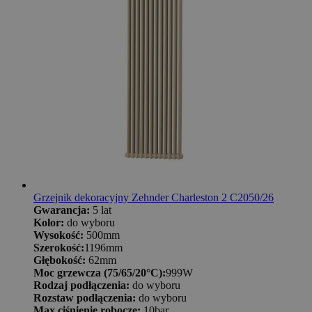
Grzejnik dekoracyjny Zehnder Charleston 2 C2050/26
Gwarancja:
5 lat
Kolor:
do wyboru
Wysokość:
500mm
Szerokość:
1196mm
Głębokość:
62mm
Moc grzewcza (75/65/20°C):
999W
Rodzaj podłączenia:
do wyboru
Rozstaw podłączenia:
do wyboru
Max ciśnienie robocze:
10bar