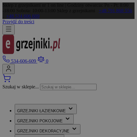
Sklep z grzejnikami nr 1 on line | Godziny otwarcia: Pn - Pt: 8:00
-18:00 Sobota: 10:00-13:00
Sklep z grzejnikami
+48 791 868 556
,
+48 534 606 609
Przejdź do treści
534-606-609
0
Szukaj w sklepie...
GRZEJNIKI
ŁAZIENKOWE
GRZEJNIKI
POKOJOWE
GRZEJNIKI
DEKORACYJNE