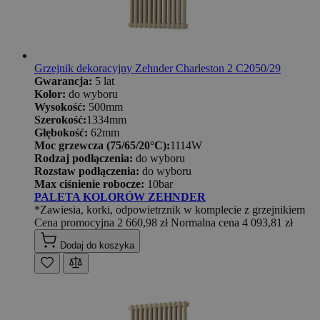
Grzejnik dekoracyjny Zehnder Charleston 2 C2050/29
Gwarancja:
5 lat
Kolor:
do wyboru
Wysokość:
500mm
Szerokość:
1334mm
Głębokość:
62mm
Moc grzewcza (75/65/20°C):
1114W
Rodzaj podłączenia:
do wyboru
Rozstaw podłączenia:
do wyboru
Max ciśnienie robocze:
10bar
PALETA KOLORÓW ZEHNDER
*Zawiesia, korki, odpowietrznik w komplecie z grzejnikiem
Cena promocyjna
2 660,98 zł
Normalna cena
4 093,81 zł
Dodaj do koszyka