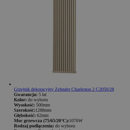
Grzejnik dekoracyjny Zehnder Charleston 2 C2050/28
Gwarancja:
5 lat
Kolor:
do wyboru
Wysokość:
500mm
Szerokość:
1288mm
Głębokość:
62mm
Moc grzewcza (75/65/20°C):
1076W
Rodzaj podłączenia:
do wyboru