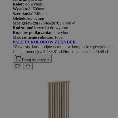
Kolor:
do wyboru
Wysokość:
500mm
Szerokość:
1748mm
Głębokość:
62mm
Moc grzewcza (75/65/20°C):
1460W
Rodzaj podłączenia:
do wyboru
Rozstaw podłączenia:
do wyboru
Max ciśnienie robocze:
10bar
PALETA KOLORÓW ZEHNDER
*Zawiesia, korki, odpowietrznik w komplecie z grzejnikiem
Cena promocyjna
3 438,81 zł
Normalna cena
5 290,48 zł
Dodaj do koszyka