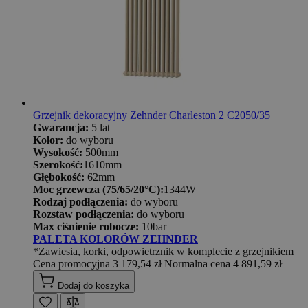
Grzejnik dekoracyjny Zehnder Charleston 2 C2050/35
Gwarancja:
5 lat
Kolor:
do wyboru
Wysokość:
500mm
Szerokość:
1610mm
Głębokość:
62mm
Moc grzewcza (75/65/20°C):
1344W
Rodzaj podłączenia:
do wyboru
Rozstaw podłączenia:
do wyboru
Max ciśnienie robocze:
10bar
PALETA KOLORÓW ZEHNDER
*Zawiesia, korki, odpowietrznik w komplecie z grzejnikiem
Cena promocyjna
3 179,54 zł
Normalna cena
4 891,59 zł
Dodaj do koszyka