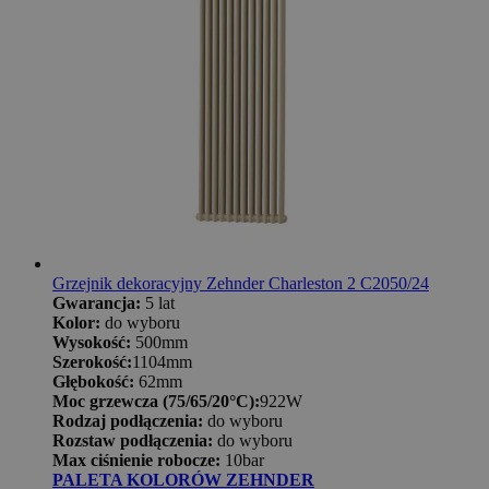
Grzejnik dekoracyjny Zehnder Charleston 2 C2050/24
Gwarancja:
5 lat
Kolor:
do wyboru
Wysokość:
500mm
Szerokość:
1104mm
Głębokość:
62mm
Moc grzewcza (75/65/20°C):
922W
Rodzaj podłączenia:
do wyboru
Rozstaw podłączenia:
do wyboru
Max ciśnienie robocze:
10bar
PALETA KOLORÓW ZEHNDER