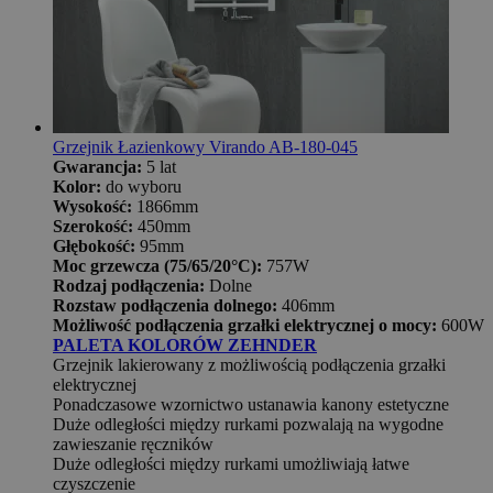
Grzejnik Łazienkowy Virando AB-180-045
Gwarancja:
5 lat
Kolor:
do wyboru
Wysokość:
1866mm
Szerokość:
450mm
Głębokość:
95mm
Moc grzewcza (75/65/20°C):
757W
Rodzaj podłączenia:
Dolne
Rozstaw podłączenia dolnego:
406mm
Możliwość podłączenia grzałki elektrycznej o mocy:
600W
PALETA KOLORÓW ZEHNDER
Grzejnik lakierowany z możliwością podłączenia grzałki
elektrycznej
Ponadczasowe wzornictwo ustanawia kanony estetyczne
Duże odległości między rurkami pozwalają na wygodne
zawieszanie ręczników
Duże odległości między rurkami umożliwiają łatwe
czyszczenie