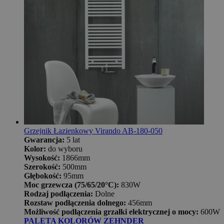
Grzejnik Łazienkowy Virando AB-180-050
Gwarancja:
5 lat
Kolor:
do wyboru
Wysokość:
1866mm
Szerokość:
500mm
Głębokość:
95mm
Moc grzewcza (75/65/20°C):
830W
Rodzaj podłączenia:
Dolne
Rozstaw podłączenia dolnego:
456mm
Możliwość podłączenia grzałki elektrycznej o mocy:
600W
PALETA KOLORÓW ZEHNDER