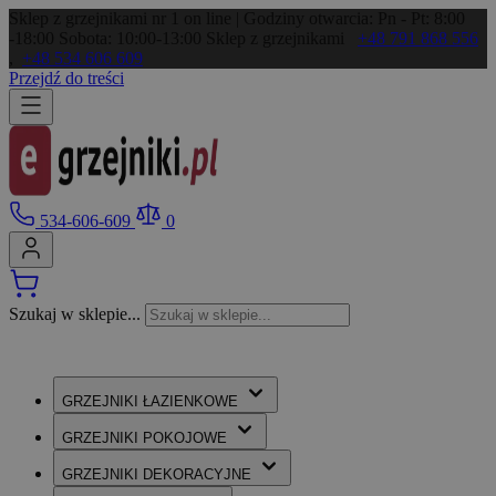
Sklep z grzejnikami nr 1 on line | Godziny otwarcia: Pn - Pt: 8:00
-18:00 Sobota: 10:00-13:00
Sklep z grzejnikami
+48 791 868 556
,
+48 534 606 609
Przejdź do treści
534-606-609
0
Szukaj w sklepie...
GRZEJNIKI
ŁAZIENKOWE
GRZEJNIKI
POKOJOWE
GRZEJNIKI
DEKORACYJNE