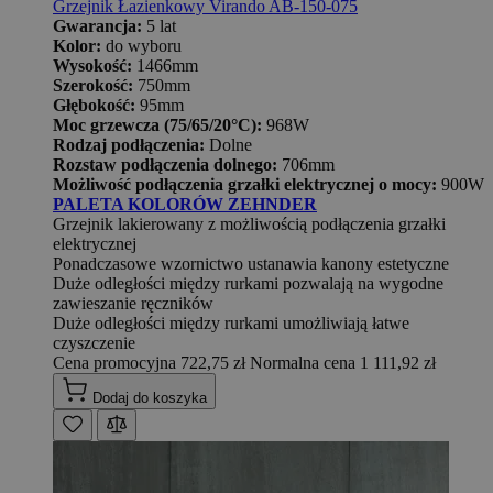
Grzejnik Łazienkowy Virando AB-150-075
Gwarancja:
5 lat
Kolor:
do wyboru
Wysokość:
1466mm
Szerokość:
750mm
Głębokość:
95mm
Moc grzewcza (75/65/20°C):
968W
Rodzaj podłączenia:
Dolne
Rozstaw podłączenia dolnego:
706mm
Możliwość podłączenia grzałki elektrycznej o mocy:
900W
PALETA KOLORÓW ZEHNDER
Grzejnik lakierowany z możliwością podłączenia grzałki
elektrycznej
Ponadczasowe wzornictwo ustanawia kanony estetyczne
Duże odległości między rurkami pozwalają na wygodne
zawieszanie ręczników
Duże odległości między rurkami umożliwiają łatwe
czyszczenie
Cena promocyjna
722,75 zł
Normalna cena
1 111,92 zł
Dodaj do koszyka