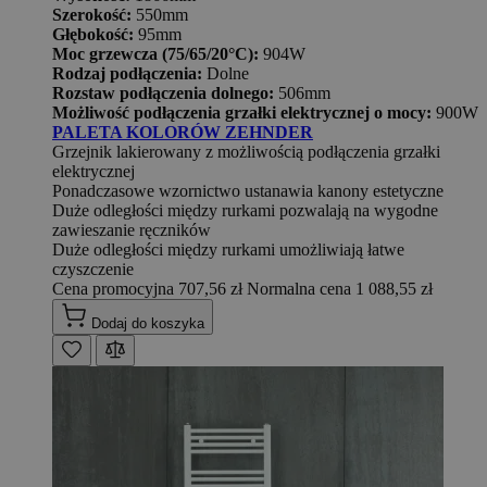
Szerokość:
550mm
Głębokość:
95mm
Moc grzewcza (75/65/20°C):
904W
Rodzaj podłączenia:
Dolne
Rozstaw podłączenia dolnego:
506mm
Możliwość podłączenia grzałki elektrycznej o mocy:
900W
PALETA KOLORÓW ZEHNDER
Grzejnik lakierowany z możliwością podłączenia grzałki
elektrycznej
Ponadczasowe wzornictwo ustanawia kanony estetyczne
Duże odległości między rurkami pozwalają na wygodne
zawieszanie ręczników
Duże odległości między rurkami umożliwiają łatwe
czyszczenie
Cena promocyjna
707,56 zł
Normalna cena
1 088,55 zł
Dodaj do koszyka