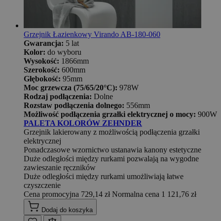
Grzejnik Łazienkowy Virando AB-180-060
Gwarancja:
5 lat
Kolor:
do wyboru
Wysokość:
1866mm
Szerokość:
600mm
Głębokość:
95mm
Moc grzewcza (75/65/20°C):
978W
Rodzaj podłączenia:
Dolne
Rozstaw podłączenia dolnego:
556mm
Możliwość podłączenia grzałki elektrycznej o mocy:
900W
PALETA KOLORÓW ZEHNDER
Grzejnik lakierowany z możliwością podłączenia grzałki
elektrycznej
Ponadczasowe wzornictwo ustanawia kanony estetyczne
Duże odległości między rurkami pozwalają na wygodne
zawieszanie ręczników
Duże odległości między rurkami umożliwiają łatwe
czyszczenie
Cena promocyjna
729,14 zł
Normalna cena
1 121,76 zł
Dodaj do koszyka