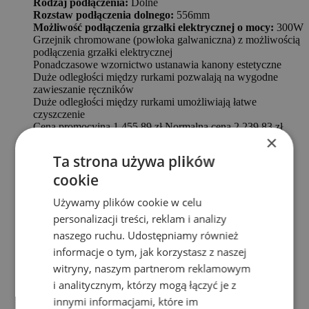
Rodzaj podłączenia:
Dolne
Rozstaw podłączenia dolnego:
556mm
Możliwość podłączenia grzałki elektrycznej o mocy:
300W
Grzejnik chromowane (powłoka galwaniczna) z możliwością
podłączenia grzałki elektrycznej
Ponadczasowe wzornictwo ustanawia kanony estetyczne
Duże odległości między rurkami pozwalają na wygodne
zawieszanie ręczników
Duże odległości między rurkami umożliwiają łatwe
czyszczenie
Cena promocyjna
1 455,89 zł
Normalna cena
2 239,83 zł
×
Dodaj do koszyka
Ta strona używa plików
cookie
Używamy plików cookie w celu
personalizacji treści, reklam i analizy
naszego ruchu. Udostępniamy również
informacje o tym, jak korzystasz z naszej
witryny, naszym partnerom reklamowym
i analitycznym, którzy mogą łączyć je z
innymi informacjami, które im