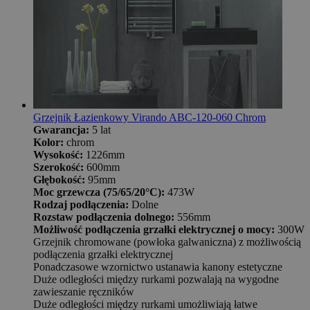
Grzejnik Łazienkowy Virando ABC-120-060 Chrom
Gwarancja:
5 lat
Kolor:
chrom
Wysokość:
1226mm
Szerokość:
600mm
Głębokość:
95mm
Moc grzewcza (75/65/20°C):
473W
Rodzaj podłączenia:
Dolne
Rozstaw podłączenia dolnego:
556mm
Możliwość podłączenia grzałki elektrycznej o mocy:
300W
Grzejnik chromowane (powłoka galwaniczna) z możliwością
podłączenia grzałki elektrycznej
Ponadczasowe wzornictwo ustanawia kanony estetyczne
Duże odległości między rurkami pozwalają na wygodne
zawieszanie ręczników
Duże odległości między rurkami umożliwiają łatwe