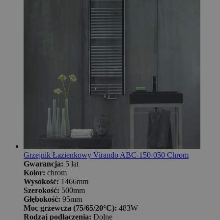
Grzejnik Łazienkowy Virando ABC-150-050 Chrom
Gwarancja:
5 lat
Kolor:
chrom
Wysokość:
1466mm
Szerokość:
500mm
Głębokość:
95mm
Moc grzewcza (75/65/20°C):
483W
Rodzaj podłączenia:
Dolne