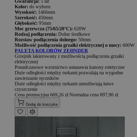
Gwarancja:
5 lat
Kolor:
do wyboru
Wysokość:
1466mm
Szerokość:
450mm
Głębokość:
95mm
Moc grzewcza (75/65/20°C):
620W
Rodzaj podłączenia:
Dolne środkowe
Rozstaw podłączenia dolnego:
50mm
Możliwość podłączenia grzałki elektrycznej o mocy:
600W
PALETA KOLORÓW ZEHNDER
Grzejnik lakierowany z możliwością podłączenia grzałki
elektrycznej
Ponadczasowe wzornictwo ustanawia kanony estetyczne
Duże odległości między rurkami pozwalają na wygodne
zawieszanie ręczników
Duże odległości między rurkami umożliwiają łatwe
czyszczenie
Cena promocyjna
669,26 zł
Normalna cena
897,90 zł
Dodaj do koszyka