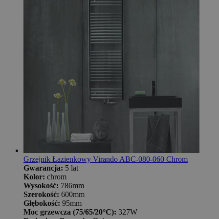
Grzejnik Łazienkowy Virando ABC-080-060 Chrom
Gwarancja:
5 lat
Kolor:
chrom
Wysokość:
786mm
Szerokość:
600mm
Głębokość:
95mm
Moc grzewcza (75/65/20°C):
327W