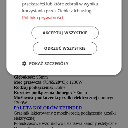
przekazałeś lub które zebrali w wyniku
korzystania przez Ciebie z ich usług.
Polityka prywatności
AKCEPTUJ WSZYSTKIE
ODRZUĆ WSZYSTKIE
Grzejnik Łazienkowy Virando AB-180-075
Gwarancja:
5 lat
Kolor:
do wyboru
POKAŻ SZCZEGÓŁY
Wysokość:
1866mm
Szerokość:
750mm
Głębokość:
95mm
Moc grzewcza (75/65/20°C):
1230W
Rodzaj podłączenia:
Dolne
Rozstaw podłączenia dolnego:
706mm
Możliwość podłączenia grzałki elektrycznej o mocy:
1200W
PALETA KOLORÓW ZEHNDER
Grzejnik lakierowany z możliwością podłączenia grzałki
elektrycznej
Ponadczasowe wzornictwo ustanawia kanony estetyczne