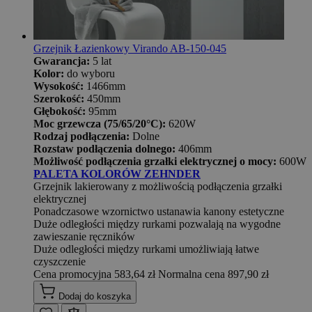
Grzejnik Łazienkowy Virando AB-150-045
Gwarancja:
5 lat
Kolor:
do wyboru
Wysokość:
1466mm
Szerokość:
450mm
Głębokość:
95mm
Moc grzewcza (75/65/20°C):
620W
Rodzaj podłączenia:
Dolne
Rozstaw podłączenia dolnego:
406mm
Możliwość podłączenia grzałki elektrycznej o mocy:
600W
PALETA KOLORÓW ZEHNDER
Grzejnik lakierowany z możliwością podłączenia grzałki
elektrycznej
Ponadczasowe wzornictwo ustanawia kanony estetyczne
Duże odległości między rurkami pozwalają na wygodne
zawieszanie ręczników
Duże odległości między rurkami umożliwiają łatwe
czyszczenie
Cena promocyjna
583,64 zł
Normalna cena
897,90 zł
Dodaj do koszyka