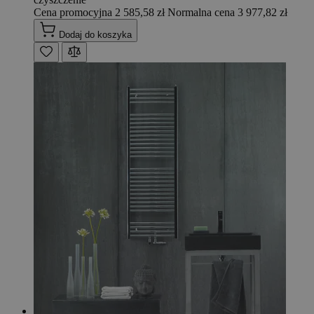
Cena promocyjna
2 585,58 zł
Normalna cena
3 977,82 zł
Dodaj do koszyka