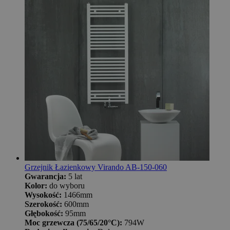
Grzejnik Łazienkowy Virando AB-150-060
Gwarancja:
5 lat
Kolor:
do wyboru
Wysokość:
1466mm
Szerokość:
600mm
Głębokość:
95mm
Moc grzewcza (75/65/20°C):
794W