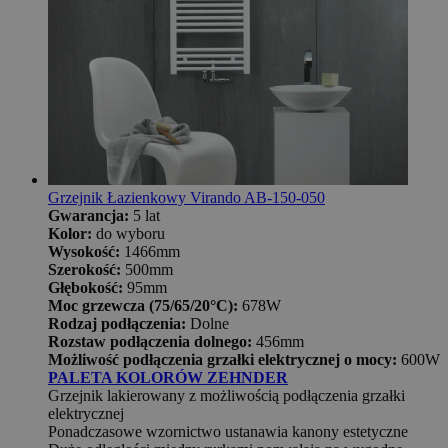
Grzejnik Łazienkowy Virando AB-150-050
Gwarancja:
5 lat
Kolor:
do wyboru
Wysokość:
1466mm
Szerokość:
500mm
Głębokość:
95mm
Moc grzewcza (75/65/20°C):
678W
Rodzaj podłączenia:
Dolne
Rozstaw podłączenia dolnego:
456mm
Możliwość podłączenia grzałki elektrycznej o mocy:
600W
PALETA KOLORÓW ZEHNDER
Grzejnik lakierowany z możliwością podłączenia grzałki
elektrycznej
Ponadczasowe wzornictwo ustanawia kanony estetyczne