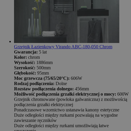
Grzejnik Łazienkowy Virando ABC-180-050 Chrom
Gwarancja:
5 lat
Kolor:
chrom
Wysokość:
1886mm
Szerokość:
500mm
Głębokość:
95mm
Moc grzewcza (75/65/20°C):
606W
Rodzaj podłączenia:
Dolne
Rozstaw podłączenia dolnego:
456mm
Możliwość podłączenia grzałki elektrycznej o mocy:
600W
Grzejnik chromowane (powłoka galwaniczna) z możliwością
podłączenia grzałki elektrycznej
Ponadczasowe wzornictwo ustanawia kanony estetyczne
Duże odległości między rurkami pozwalają na wygodne
zawieszanie ręczników
Duże odległości między rurkami umożliwiają łatwe
czyszczenie