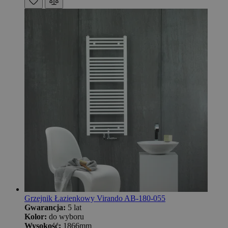
Grzejnik Łazienkowy Virando AB-180-055
Gwarancja:
5 lat
Kolor:
do wyboru
Wysokość:
1866mm