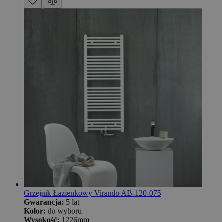
Grzejnik Łazienkowy Virando AB-120-075
Gwarancja:
5 lat
Kolor:
do wyboru
Wysokość:
1226mm