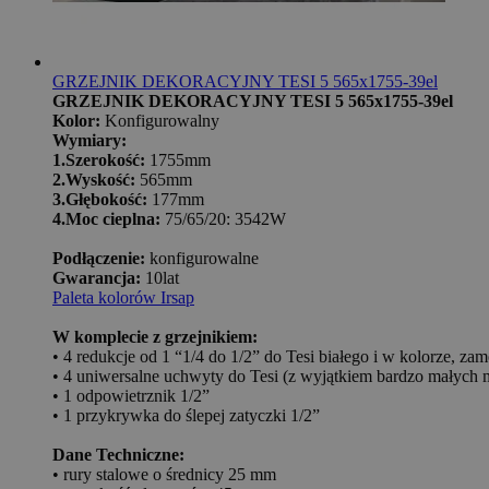
GRZEJNIK DEKORACYJNY TESI 5 565x1755-39el
GRZEJNIK DEKORACYJNY TESI 5 565x1755-39el
Kolor:
Konfigurowalny
Wymiary:
1.Szerokość:
1755mm
2.Wyskość:
565mm
3.Głębokość:
177mm
4.Moc cieplna:
75/65/20: 3542W
Podłączenie:
konfigurowalne
Gwarancja:
10lat
Paleta kolorów Irsap
W komplecie z grzejnikiem:
• 4 redukcje od 1 “1/4 do 1/2” do Tesi białego i w kolorze, z
• 4 uniwersalne uchwyty do Tesi (z wyjątkiem bardzo małych 
• 1 odpowietrznik 1/2”
• 1 przykrywka do ślepej zatyczki 1/2”
Dane Techniczne:
• rury stalowe o średnicy 25 mm