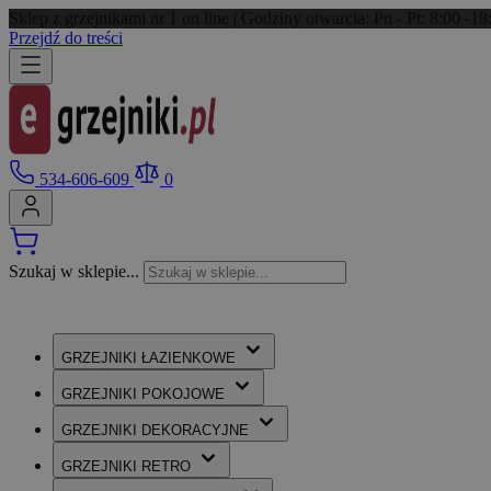
Sklep z grzejnikami nr 1 on line | Godziny otwarcia: Pn - Pt: 8:00 -
Przejdź do treści
534-606-609
0
Szukaj w sklepie...
GRZEJNIKI
ŁAZIENKOWE
GRZEJNIKI
POKOJOWE
GRZEJNIKI
DEKORACYJNE
GRZEJNIKI
RETRO