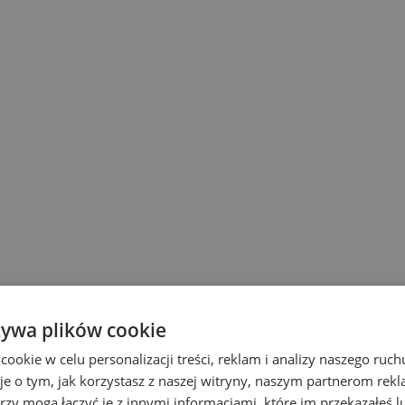
amontowane na grzejniku
żywa plików cookie
modeli)
okie w celu personalizacji treści, reklam i analizy naszego ru
je o tym, jak korzystasz z naszej witryny, naszym partnerom re
rzy mogą łączyć je z innymi informacjami, które im przekazałeś l