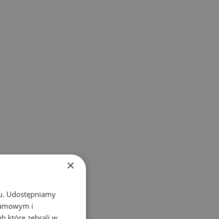
×
chu. Udostępniamy
klamowym i
ub które zebrali w