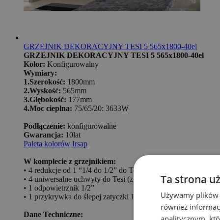
GRZEJNIK DEKORACYJNY TESI 5 565x1800-40el
GRZEJNIK DEKORACYJNY TESI 5 565x1800-40el
Kolor:
Konfigurowalny
Wymiary:
1.Szerokość:
1800mm
2.Wyskość:
565mm
3.Głębokość:
177mm
4.Moc cieplna:
75/65/20: 3633W
Podłączenie:
konfigurowalne
Gwarancja:
10lat
Paleta kolorów Irsap
W komplecie z grzejnikiem:
• 4 redukcje od 1 “1/4 do 1/2” do Tesi białego i w kolorze, z
Ta strona u
• 4 uniwersalne uchwyty do Tesi (z wyjątkiem bardzo małych 
• 1 odpowietrznik 1/2”
Używamy plików co
• 1 przykrywka do ślepej zatyczki 1/2”
również informac
Dane Techniczne:
analitycznym, któ