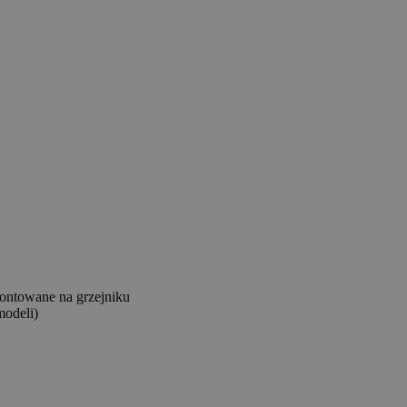
amontowane na grzejniku
modeli)