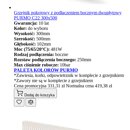
Grzejnik pokojowy z podłaczeniem bocznym dwupłytowy
PURMO C22 300x500
Gwarancja:
10 lat
Kolor:
do wyboru
Wysokość:
300mm
Szerokość:
500mm
Głębokość:
102mm
Moc (75/65/20°C):
481W
Rodzaj podłączenia:
boczne
Rozstaw podłączenia bocznego:
250mm
Max ciśnienie robocze:
10bar
PALETA KOLORÓW PURMO
*Zawiesia, korki, odpowietrznik w komplecie z grzejnikiem
*Zawory nie są w komplecie z grzejnikiem
Cena promocyjna
331,31 zł
Normalna cena
419,38 zł
Dodaj do koszyka