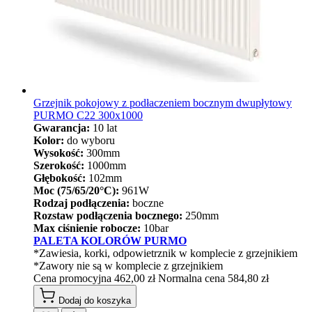
Grzejnik pokojowy z podłaczeniem bocznym dwupłytowy
PURMO C22 300x1000
Gwarancja:
10 lat
Kolor:
do wyboru
Wysokość:
300mm
Szerokość:
1000mm
Głębokość:
102mm
Moc (75/65/20°C):
961W
Rodzaj podłączenia:
boczne
Rozstaw podłączenia bocznego:
250mm
Max ciśnienie robocze:
10bar
PALETA KOLORÓW PURMO
*Zawiesia, korki, odpowietrznik w komplecie z grzejnikiem
*Zawory nie są w komplecie z grzejnikiem
Cena promocyjna
462,00 zł
Normalna cena
584,80 zł
Dodaj do koszyka