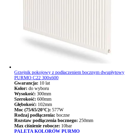
Grzejnik pokojowy z podłaczeniem bocznym dwupłytowy
PURMO C22 300x600
Gwarancja:
10 lat
Kolor:
do wyboru
Wysokość:
300mm
Szerokość:
600mm
Głębokość:
102mm
Moc (75/65/20°C):
577W
Rodzaj podłączenia:
boczne
Rozstaw podłączenia bocznego:
250mm
Max ciśnienie robocze:
10bar
PALETA KOLORÓW PURMO