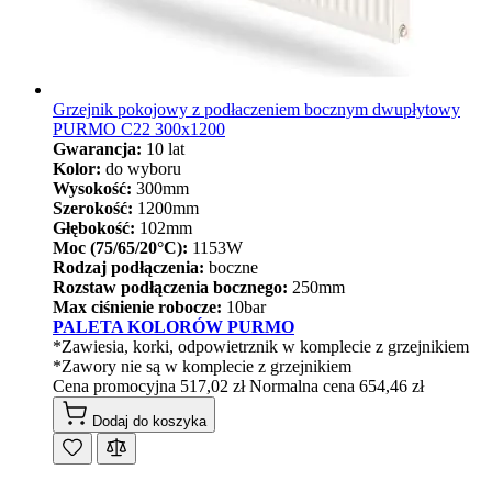
Grzejnik pokojowy z podłaczeniem bocznym dwupłytowy
PURMO C22 300x1200
Gwarancja:
10 lat
Kolor:
do wyboru
Wysokość:
300mm
Szerokość:
1200mm
Głębokość:
102mm
Moc (75/65/20°C):
1153W
Rodzaj podłączenia:
boczne
Rozstaw podłączenia bocznego:
250mm
Max ciśnienie robocze:
10bar
PALETA KOLORÓW PURMO
*Zawiesia, korki, odpowietrznik w komplecie z grzejnikiem
*Zawory nie są w komplecie z grzejnikiem
Cena promocyjna
517,02 zł
Normalna cena
654,46 zł
Dodaj do koszyka