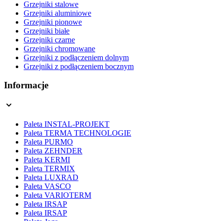
Grzejniki stalowe
Grzejniki aluminiowe
Grzejniki pionowe
Grzejniki białe
Grzejniki czarne
Grzejniki chromowane
Grzejniki z podłączeniem dolnym
Grzejniki z podłączeniem bocznym
Informacje
Paleta INSTAL-PROJEKT
Paleta TERMA TECHNOLOGIE
Paleta PURMO
Paleta ZEHNDER
Paleta KERMI
Paleta TERMIX
Paleta LUXRAD
Paleta VASCO
Paleta VARIOTERM
Paleta IRSAP
Paleta IRSAP