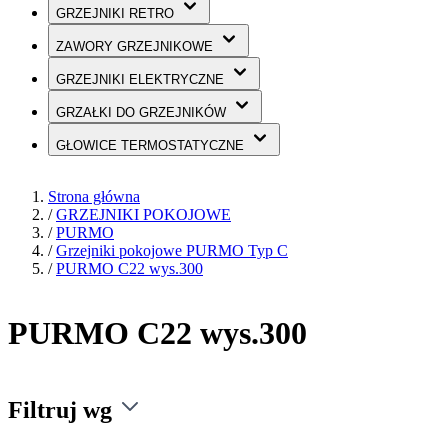
GRZEJNIKI
RETRO
ZAWORY
GRZEJNIKOWE
GRZEJNIKI
ELEKTRYCZNE
GRZAŁKI
DO GRZEJNIKÓW
GŁOWICE
TERMOSTATYCZNE
Strona główna
/
GRZEJNIKI POKOJOWE
/
PURMO
/
Grzejniki pokojowe PURMO Typ C
/
PURMO C22 wys.300
PURMO C22 wys.300
Filtruj wg