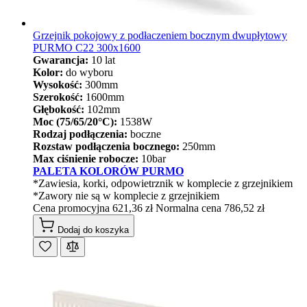
Grzejnik pokojowy z podłaczeniem bocznym dwupłytowy
PURMO C22 300x1600
Gwarancja:
10 lat
Kolor:
do wyboru
Wysokość:
300mm
Szerokość:
1600mm
Głębokość:
102mm
Moc (75/65/20°C):
1538W
Rodzaj podłączenia:
boczne
Rozstaw podłączenia bocznego:
250mm
Max ciśnienie robocze:
10bar
PALETA KOLORÓW PURMO
*Zawiesia, korki, odpowietrznik w komplecie z grzejnikiem
*Zawory nie są w komplecie z grzejnikiem
Cena promocyjna
621,36 zł
Normalna cena
786,52 zł
Dodaj do koszyka