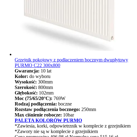
Grzejnik pokojowy z podłaczeniem bocznym dwupłytowy
PURMO C22 300x800
Gwarancja:
10 lat
Kolor:
do wyboru
Wysokość:
300mm
Szerokość:
800mm
Głębokość:
102mm
Moc (75/65/20°C):
769W
Rodzaj podłączenia:
boczne
Rozstaw podłączenia bocznego:
250mm
Max ciśnienie robocze:
10bar
PALETA KOLORÓW PURMO
*Zawiesia, korki, odpowietrznik w komplecie z grzejnikiem
*Zawory nie są w komplecie z grzejnikiem
Cena promocyjna
406,98 zł
Normalna cena
515,16 zł