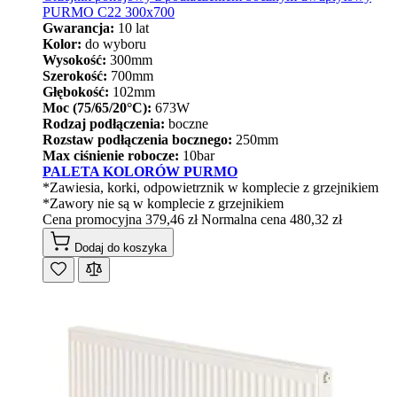
PURMO C22 300x700
Gwarancja:
10 lat
Kolor:
do wyboru
Wysokość:
300mm
Szerokość:
700mm
Głębokość:
102mm
Moc (75/65/20°C):
673W
Rodzaj podłączenia:
boczne
Rozstaw podłączenia bocznego:
250mm
Max ciśnienie robocze:
10bar
PALETA KOLORÓW PURMO
*Zawiesia, korki, odpowietrznik w komplecie z grzejnikiem
*Zawory nie są w komplecie z grzejnikiem
Cena promocyjna
379,46 zł
Normalna cena
480,32 zł
Dodaj do koszyka