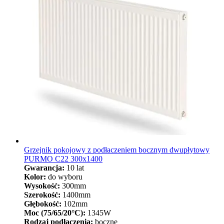
Grzejnik pokojowy z podłaczeniem bocznym dwupłytowy
PURMO C22 300x1400
Gwarancja:
10 lat
Kolor:
do wyboru
Wysokość:
300mm
Szerokość:
1400mm
Głębokość:
102mm
Moc (75/65/20°C):
1345W
Rodzaj podłączenia:
boczne