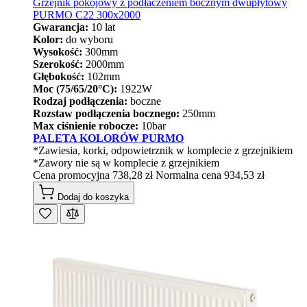
Grzejnik pokojowy z podłaczeniem bocznym dwupłytowy
PURMO C22 300x2000
Gwarancja:
10 lat
Kolor:
do wyboru
Wysokość:
300mm
Szerokość:
2000mm
Głębokość:
102mm
Moc (75/65/20°C):
1922W
Rodzaj podłączenia:
boczne
Rozstaw podłączenia bocznego:
250mm
Max ciśnienie robocze:
10bar
PALETA KOLORÓW PURMO
*Zawiesia, korki, odpowietrznik w komplecie z grzejnikiem
*Zawory nie są w komplecie z grzejnikiem
Cena promocyjna
738,28 zł
Normalna cena
934,53 zł
Dodaj do koszyka