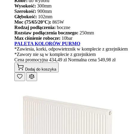
Kolor:
do wyboru
Wysokość:
300mm
Szerokość:
900mm
Głębokość:
102mm
Moc (75/65/20°C):
865W
Rodzaj podłączenia:
boczne
Rozstaw podłączenia bocznego:
250mm
Max ciśnienie robocze:
10bar
PALETA KOLORÓW PURMO
*Zawiesia, korki, odpowietrznik w komplecie z grzejnikiem
*Zawory nie są w komplecie z grzejnikiem
Cena promocyjna
434,49 zł
Normalna cena
549,98 zł
Dodaj do koszyka