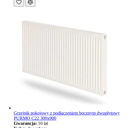
Grzejnik pokojowy z podłaczeniem bocznym dwupłytowy
PURMO C22 300x900
Gwarancja:
10 lat