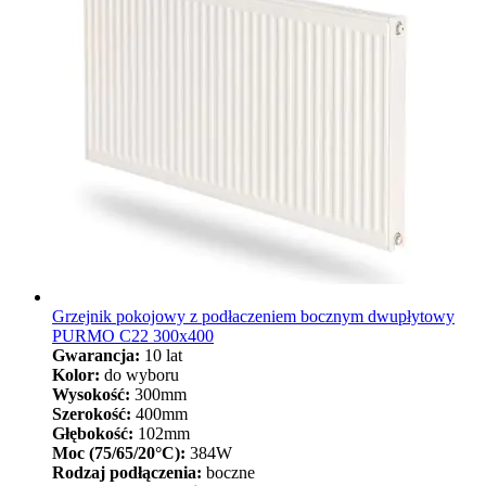
Grzejnik pokojowy z podłaczeniem bocznym dwupłytowy
PURMO C22 300x400
Gwarancja:
10 lat
Kolor:
do wyboru
Wysokość:
300mm
Szerokość:
400mm
Głębokość:
102mm
Moc (75/65/20°C):
384W
Rodzaj podłączenia:
boczne