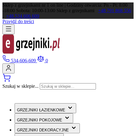
Sklep z grzejnikami nr 1 on line | Godziny otwarcia: Pn - Pt: 8:00
-18:00 Sobota: 10:00-13:00
Sklep z grzejnikami
+48 791 868 556
,
+48 534 606 609
Przejdź do treści
534-606-609
0
Szukaj w sklepie...
GRZEJNIKI
ŁAZIENKOWE
GRZEJNIKI
POKOJOWE
GRZEJNIKI
DEKORACYJNE