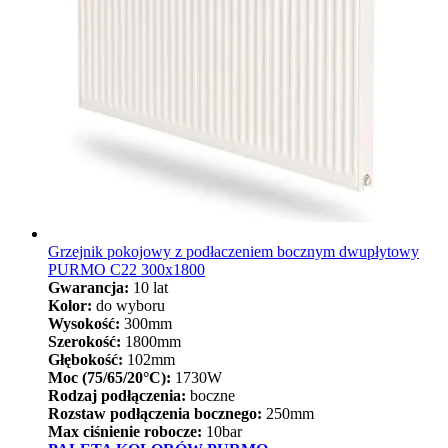
Grzejnik pokojowy z podłaczeniem bocznym dwupłytowy
PURMO C22 300x1800
Gwarancja:
10 lat
Kolor:
do wyboru
Wysokość:
300mm
Szerokość:
1800mm
Głębokość:
102mm
Moc (75/65/20°C):
1730W
Rodzaj podłączenia:
boczne
Rozstaw podłączenia bocznego:
250mm
Max ciśnienie robocze:
10bar