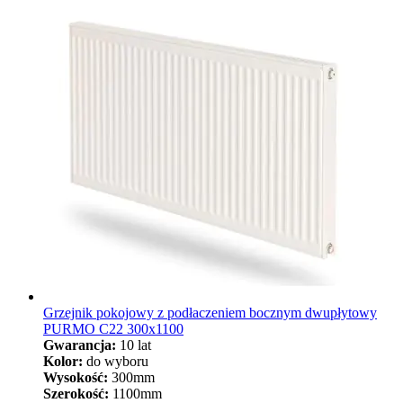
Grzejnik pokojowy z podłaczeniem bocznym dwupłytowy
PURMO C22 300x1100
Gwarancja:
10 lat
Kolor:
do wyboru
Wysokość:
300mm
Szerokość:
1100mm