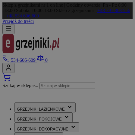
Sklep z grzejnikami nr 1 on line | Godziny otwarcia: Pn - Pt: 8:00
-18:00 Sobota: 10:00-13:00
Sklep z grzejnikami
+48 791 868 556
,
+48 534 606 609
Przejdź do treści
534-606-609
0
Szukaj w sklepie...
GRZEJNIKI
ŁAZIENKOWE
GRZEJNIKI
POKOJOWE
GRZEJNIKI
DEKORACYJNE