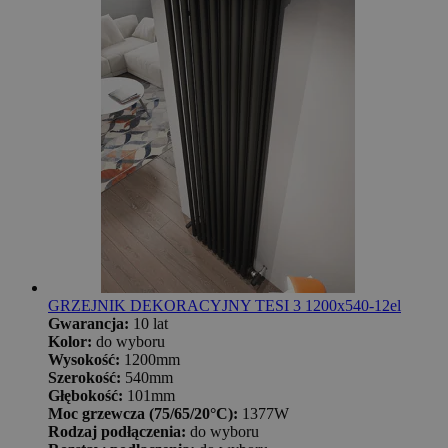
GRZEJNIK DEKORACYJNY TESI 3 1200x540-12el
Gwarancja:
10 lat
Kolor:
do wyboru
Wysokość:
1200mm
Szerokość:
540mm
Głębokość:
101mm
Moc grzewcza (75/65/20°C):
1377W
Rodzaj podłączenia:
do wyboru