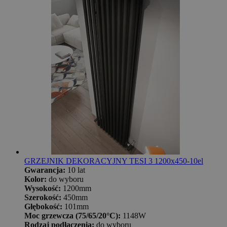
GRZEJNIK DEKORACYJNY TESI 3 1200x450-10el
Gwarancja:
10 lat
Kolor:
do wyboru
Wysokość:
1200mm
Szerokość:
450mm
Głębokość:
101mm
Moc grzewcza (75/65/20°C):
1148W
Rodzaj podłączenia:
do wyboru