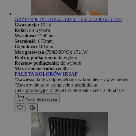
GRZEJNIK DEKORACYJNY TESI 3 1200x675-15el
Gwarancja:
10 lat
Kolor:
do wyboru
Wysokość:
1200mm
Szerokość:
675mm
Głębokość:
101mm
Moc grzewcza (75/65/20°C):
1721W
Rodzaj podłączenia:
do wyboru
Rozstaw podłączenia:
do wyboru
Max ciśnienie robocze:
8bar
PALETA KOLORÓW IRSAP
*Zawiesia, korki, odpowietrznik w komplecie z grzejnikiem
*Zawory nie są w komplecie z grzejnikiem
Cena promocyjna
2 486,41 zł
Normalna cena
3 406,04 zł
Dodaj do koszyka