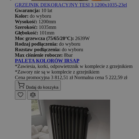
GRZEJNIK DEKORACYJNY TESI 3 1200x1035-23el
Gwarancja:
10 lat
Kolor:
do wyboru
Wysokość:
1200mm
Szerokość:
1035mm
Głębokość:
101mm
Moc grzewcza (75/65/20°C):
2639W
Rodzaj podłączenia:
do wyboru
Rozstaw podłączenia:
do wyboru
Max ciśnienie robocze:
8bar
PALETA KOLORÓW IRSAP
*Zawiesia, korki, odpowietrznik w komplecie z grzejnikiem
*Zawory nie są w komplecie z grzejnikiem
Cena promocyjna
3 812,51 zł
Normalna cena
5 222,59 zł
Dodaj do koszyka