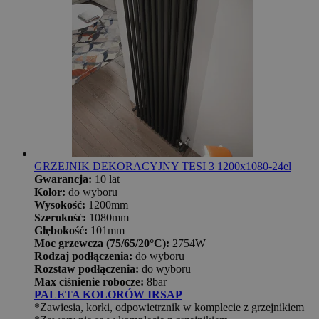
GRZEJNIK DEKORACYJNY TESI 3 1200x1080-24el
Gwarancja:
10 lat
Kolor:
do wyboru
Wysokość:
1200mm
Szerokość:
1080mm
Głębokość:
101mm
Moc grzewcza (75/65/20°C):
2754W
Rodzaj podłączenia:
do wyboru
Rozstaw podłączenia:
do wyboru
Max ciśnienie robocze:
8bar
PALETA KOLORÓW IRSAP
*Zawiesia, korki, odpowietrznik w komplecie z grzejnikiem