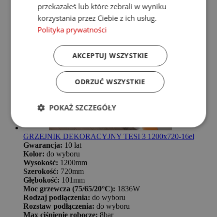
przekazałeś lub które zebrali w wyniku
korzystania przez Ciebie z ich usług.
Polityka prywatności
AKCEPTUJ WSZYSTKIE
ODRZUĆ WSZYSTKIE
POKAŻ SZCZEGÓŁY
GRZEJNIK DEKORACYJNY TESI 3 1200x720-16el
Gwarancja:
10 lat
Kolor:
do wyboru
Wysokość:
1200mm
Szerokość:
720mm
Głębokość:
101mm
Moc grzewcza (75/65/20°C):
1836W
Rodzaj podłączenia:
do wyboru
Rozstaw podłączenia:
do wyboru
Max ciśnienie robocze:
8bar