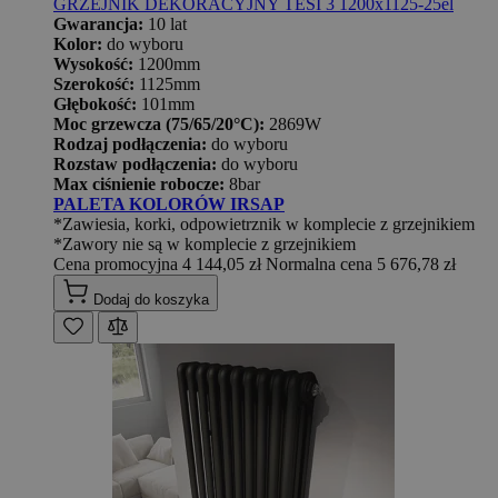
GRZEJNIK DEKORACYJNY TESI 3 1200x1125-25el
Gwarancja:
10 lat
Kolor:
do wyboru
Wysokość:
1200mm
Szerokość:
1125mm
Głębokość:
101mm
Moc grzewcza (75/65/20°C):
2869W
Rodzaj podłączenia:
do wyboru
Rozstaw podłączenia:
do wyboru
Max ciśnienie robocze:
8bar
PALETA KOLORÓW IRSAP
*Zawiesia, korki, odpowietrznik w komplecie z grzejnikiem
*Zawory nie są w komplecie z grzejnikiem
Cena promocyjna
4 144,05 zł
Normalna cena
5 676,78 zł
Dodaj do koszyka