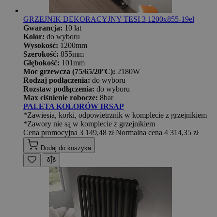
GRZEJNIK DEKORACYJNY TESI 3 1200x855-19el
Gwarancja:
10 lat
Kolor:
do wyboru
Wysokość:
1200mm
Szerokość:
855mm
Głębokość:
101mm
Moc grzewcza (75/65/20°C):
2180W
Rodzaj podłączenia:
do wyboru
Rozstaw podłączenia:
do wyboru
Max ciśnienie robocze:
8bar
PALETA KOLORÓW IRSAP
*Zawiesia, korki, odpowietrznik w komplecie z grzejnikiem
*Zawory nie są w komplecie z grzejnikiem
Cena promocyjna
3 149,48 zł
Normalna cena
4 314,35 zł
Dodaj do koszyka