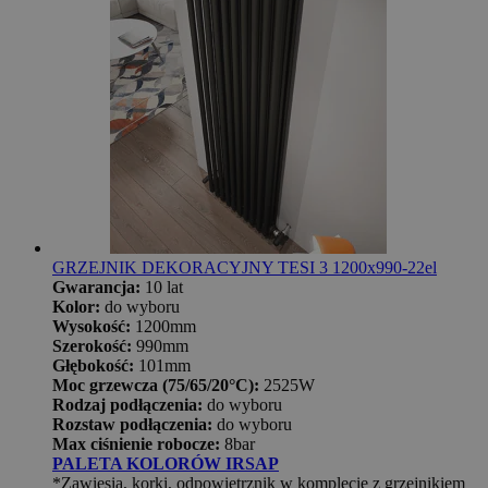
GRZEJNIK DEKORACYJNY TESI 3 1200x990-22el
Gwarancja:
10 lat
Kolor:
do wyboru
Wysokość:
1200mm
Szerokość:
990mm
Głębokość:
101mm
Moc grzewcza (75/65/20°C):
2525W
Rodzaj podłączenia:
do wyboru
Rozstaw podłączenia:
do wyboru
Max ciśnienie robocze:
8bar
PALETA KOLORÓW IRSAP
*Zawiesia, korki, odpowietrznik w komplecie z grzejnikiem