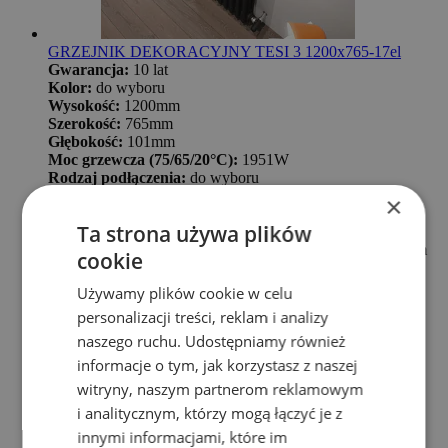
GRZEJNIK DEKORACYJNY TESI 3 1200x765-17el
Gwarancja:
10 lat
Kolor:
do wyboru
Wysokość:
1200mm
Szerokość:
765mm
Głębokość:
101mm
Moc grzewcza (75/65/20°C):
1951W
Rodzaj podłączenia:
do wyboru
Rozstaw podłączenia:
do wyboru
×
Max ciśnienie robocze:
8bar
Ta strona używa plików
PALETA KOLORÓW IRSAP
*Zawiesia, korki, odpowietrznik w komplecie z grzejnikiem
cookie
*Zawory nie są w komplecie z grzejnikiem
Cena promocyjna
2 817,97 zł
Normalna cena
3 860,23 zł
Używamy plików cookie w celu
personalizacji treści, reklam i analizy
Dodaj do koszyka
naszego ruchu. Udostępniamy również
informacje o tym, jak korzystasz z naszej
witryny, naszym partnerom reklamowym
i analitycznym, którzy mogą łączyć je z
innymi informacjami, które im