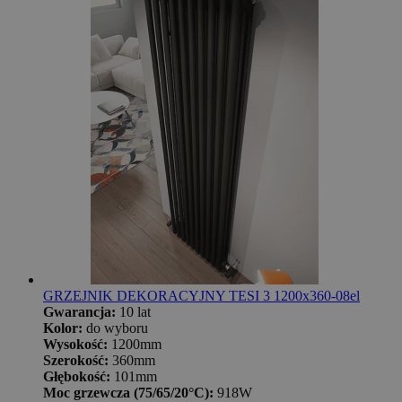
GRZEJNIK DEKORACYJNY TESI 3 1200x360-08el
Gwarancja:
10 lat
Kolor:
do wyboru
Wysokość:
1200mm
Szerokość:
360mm
Głębokość:
101mm
Moc grzewcza (75/65/20°C):
918W