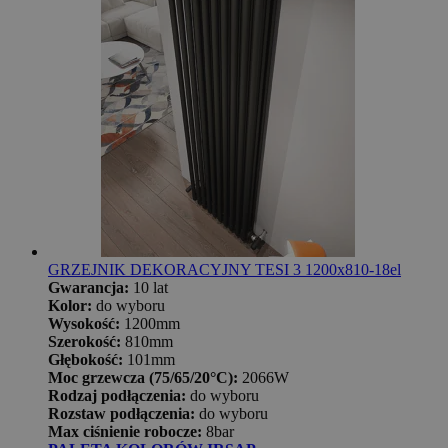
GRZEJNIK DEKORACYJNY TESI 3 1200x810-18el
Gwarancja:
10 lat
Kolor:
do wyboru
Wysokość:
1200mm
Szerokość:
810mm
Głębokość:
101mm
Moc grzewcza (75/65/20°C):
2066W
Rodzaj podłączenia:
do wyboru
Rozstaw podłączenia:
do wyboru
Max ciśnienie robocze:
8bar