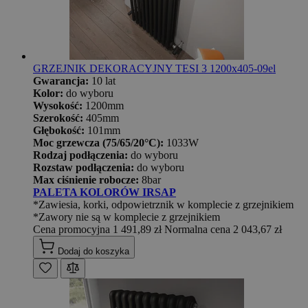
GRZEJNIK DEKORACYJNY TESI 3 1200x405-09el
Gwarancja:
10 lat
Kolor:
do wyboru
Wysokość:
1200mm
Szerokość:
405mm
Głębokość:
101mm
Moc grzewcza (75/65/20°C):
1033W
Rodzaj podłączenia:
do wyboru
Rozstaw podłączenia:
do wyboru
Max ciśnienie robocze:
8bar
PALETA KOLORÓW IRSAP
*Zawiesia, korki, odpowietrznik w komplecie z grzejnikiem
*Zawory nie są w komplecie z grzejnikiem
Cena promocyjna
1 491,89 zł
Normalna cena
2 043,67 zł
Dodaj do koszyka