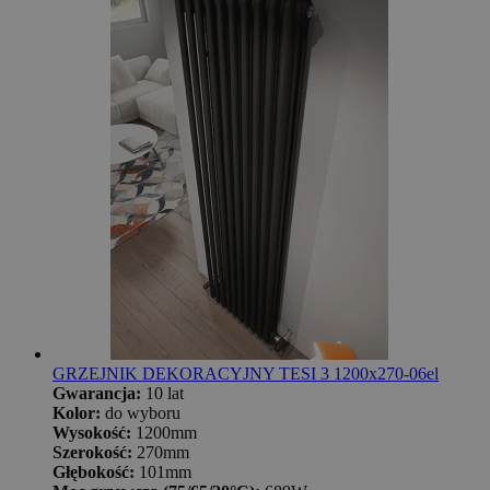
GRZEJNIK DEKORACYJNY TESI 3 1200x270-06el
Gwarancja:
10 lat
Kolor:
do wyboru
Wysokość:
1200mm
Szerokość:
270mm
Głębokość:
101mm