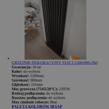
GRZEJNIK DEKORACYJNY TESI 3 1200x900-20el
Gwarancja:
10 lat
Kolor:
do wyboru
Wysokość:
1200mm
Szerokość:
900mm
Głębokość:
101mm
Moc grzewcza (75/65/20°C):
2295W
Rodzaj podłączenia:
do wyboru
Rozstaw podłączenia:
do wyboru
Max ciśnienie robocze:
8bar
PALETA KOLORÓW IRSAP