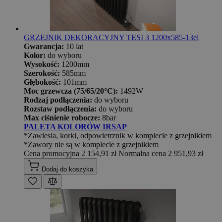
GRZEJNIK DEKORACYJNY TESI 3 1200x585-13el
Gwarancja:
10 lat
Kolor:
do wyboru
Wysokość:
1200mm
Szerokość:
585mm
Głębokość:
101mm
Moc grzewcza (75/65/20°C):
1492W
Rodzaj podłączenia:
do wyboru
Rozstaw podłączenia:
do wyboru
Max ciśnienie robocze:
8bar
PALETA KOLORÓW IRSAP
*Zawiesia, korki, odpowietrznik w komplecie z grzejnikiem
*Zawory nie są w komplecie z grzejnikiem
Cena promocyjna
2 154,91 zł
Normalna cena
2 951,93 zł
Dodaj do koszyka