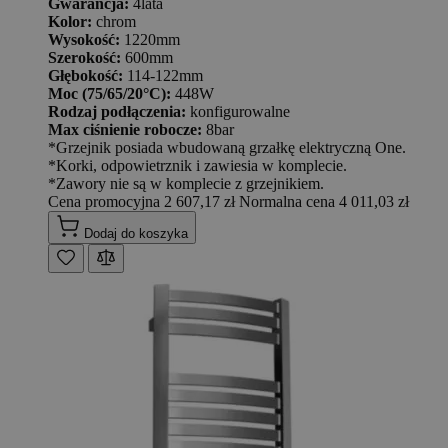
Gwarancja:
4lata
Kolor:
chrom
Wysokość:
1220mm
Szerokość:
600mm
Głębokość:
114-122mm
Moc (75/65/20°C):
448W
Rodzaj podłączenia:
konfigurowalne
Max ciśnienie robocze:
8bar
*Grzejnik posiada wbudowaną grzałkę elektryczną One.
*Korki, odpowietrznik i zawiesia w komplecie.
*Zawory nie są w komplecie z grzejnikiem.
Cena promocyjna
2 607,17 zł
Normalna cena
4 011,03 zł
Dodaj do koszyka