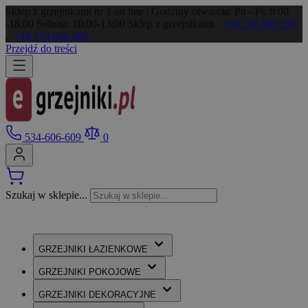
Sklep z grzejnikami nr 1 on line | Godziny otwarcia: Pn - Pt: 8:00
-18:00 Sobota: 10:00-13:00
Sklep z grzejnikami
+48 791 868 556
,
+48 534 606 609
Przejdź do treści
534-606-609
0
Szukaj w sklepie...
GRZEJNIKI
ŁAZIENKOWE
GRZEJNIKI
POKOJOWE
GRZEJNIKI
DEKORACYJNE