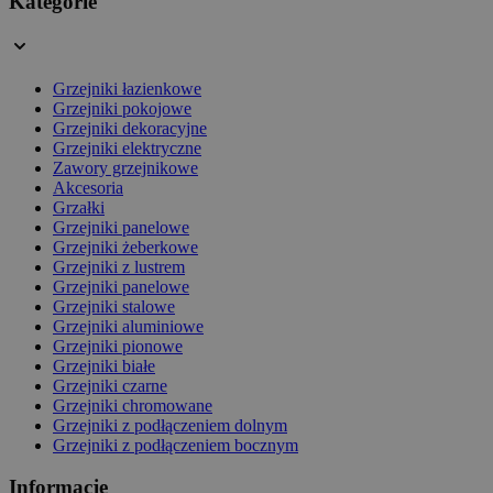
Kategorie
Grzejniki łazienkowe
Grzejniki pokojowe
Grzejniki dekoracyjne
Grzejniki elektryczne
Zawory grzejnikowe
Akcesoria
Grzałki
Grzejniki panelowe
Grzejniki żeberkowe
Grzejniki z lustrem
Grzejniki panelowe
Grzejniki stalowe
Grzejniki aluminiowe
Grzejniki pionowe
Grzejniki białe
Grzejniki czarne
Grzejniki chromowane
Grzejniki z podłączeniem dolnym
Grzejniki z podłączeniem bocznym
Informacje