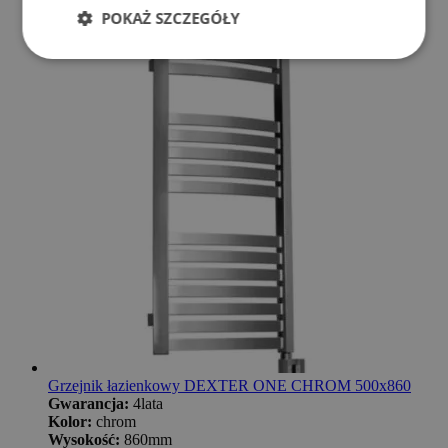
POKAŻ SZCZEGÓŁY
Grzejnik łazienkowy DEXTER ONE CHROM 500x860
Gwarancja:
4lata
Kolor:
chrom
Wysokość:
860mm