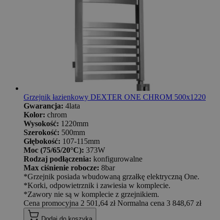
Grzejnik łazienkowy DEXTER ONE CHROM 500x1220
Gwarancja:
4lata
Kolor:
chrom
Wysokość:
1220mm
Szerokość:
500mm
Głębokość:
107-115mm
Moc (75/65/20°C):
373W
Rodzaj podłączenia:
konfigurowalne
Max ciśnienie robocze:
8bar
*Grzejnik posiada wbudowaną grzałkę elektryczną One.
*Korki, odpowietrznik i zawiesia w komplecie.
*Zawory nie są w komplecie z grzejnikiem.
Cena promocyjna
2 501,64 zł
Normalna cena
3 848,67 zł
Dodaj do koszyka