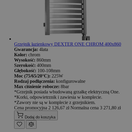
Grzejnik łazienkowy DEXTER ONE CHROM 400x860
Gwarancja:
4lata
Kolor:
chrom
Wysokość:
860mm
Szerokość:
400mm
Głębokość:
100-108mm
Moc (75/65/20°C):
225W
Rodzaj podłączenia:
konfigurowalne
Max ciśnienie robocze:
8bar
*Grzejnik posiada wbudowaną grzałkę elektryczną One.
*Korki, odpowietrznik i zawiesia w komplecie.
*Zawory nie są w komplecie z grzejnikiem.
Cena promocyjna
2 126,67 zł
Normalna cena
3 271,80 zł
Dodaj do koszyka