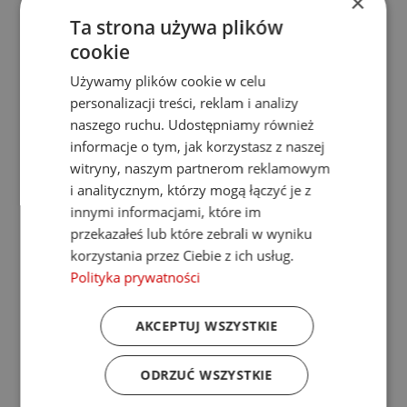
×
Ta strona używa plików
cookie
Używamy plików cookie w celu
personalizacji treści, reklam i analizy
naszego ruchu. Udostępniamy również
informacje o tym, jak korzystasz z naszej
Grzejnik łazienkowy DEXTER ONE CHROM 600x860
witryny, naszym partnerom reklamowym
Gwarancja:
4lata
i analitycznym, którzy mogą łączyć je z
Kolor:
chrom
Wysokość:
860mm
innymi informacjami, które im
Szerokość:
600mm
przekazałeś lub które zebrali w wyniku
Głębokość:
114-122mm
korzystania przez Ciebie z ich usług.
Moc (75/65/20°C):
337W
Rodzaj podłączenia:
konfigurowalne
Polityka prywatności
Max ciśnienie robocze:
8bar
*Grzejnik posiada wbudowaną grzałkę elektryczną One.
*Korki, odpowietrznik i zawiesia w komplecie.
AKCEPTUJ WSZYSTKIE
*Zawory nie są w komplecie z grzejnikiem.
Cena promocyjna
2 248,19 zł
Normalna cena
3 458,76 zł
ODRZUĆ WSZYSTKIE
Dodaj do koszyka