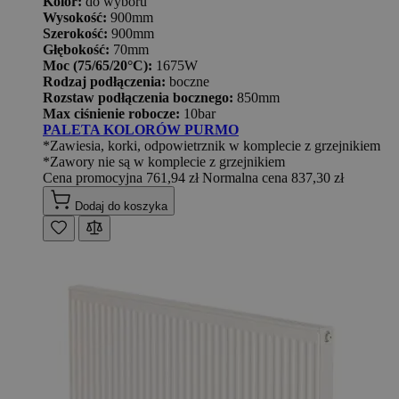
Kolor:
do wyboru
Wysokość:
900mm
Szerokość:
900mm
Głębokość:
70mm
Moc (75/65/20°C):
1675W
Rodzaj podłączenia:
boczne
Rozstaw podłączenia bocznego:
850mm
Max ciśnienie robocze:
10bar
PALETA KOLORÓW PURMO
*Zawiesia, korki, odpowietrznik w komplecie z grzejnikiem
*Zawory nie są w komplecie z grzejnikiem
Cena promocyjna
761,94 zł
Normalna cena
837,30 zł
Dodaj do koszyka