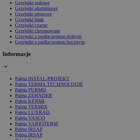
Grzejniki stalowe
Grzejniki aluminiowe
Grzejniki pionowe
Grzejniki białe
Grzejniki czarne
Grzejniki chromowane
Grzejniki z podłączeniem dolnym
Grzejniki z podłączeniem bocznym
Informacje
Paleta INSTAL-PROJEKT
Paleta TERMA TECHNOLOGIE
Paleta PURMO
Paleta ZEHNDER
Paleta KERMI
Paleta TERMIX
Paleta LUXRAD
Paleta VASCO
Paleta VARIOTERM
Paleta IRSAP
Paleta IRSAP