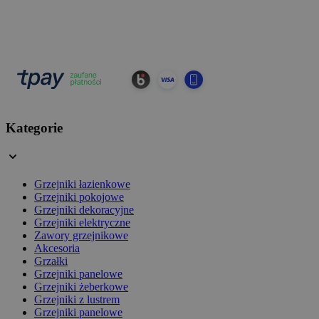
Kategorie
Grzejniki łazienkowe
Grzejniki pokojowe
Grzejniki dekoracyjne
Grzejniki elektryczne
Zawory grzejnikowe
Akcesoria
Grzałki
Grzejniki panelowe
Grzejniki żeberkowe
Grzejniki z lustrem
Grzejniki panelowe