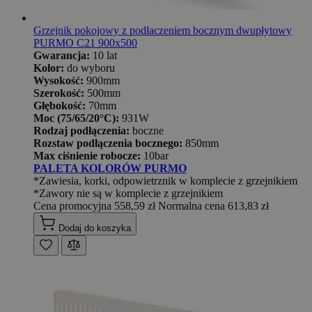
Grzejnik pokojowy z podłaczeniem bocznym dwupłytowy
PURMO C21 900x500
Gwarancja:
10 lat
Kolor:
do wyboru
Wysokość:
900mm
Szerokość:
500mm
Głębokość:
70mm
Moc (75/65/20°C):
931W
Rodzaj podłączenia:
boczne
Rozstaw podłączenia bocznego:
850mm
Max ciśnienie robocze:
10bar
PALETA KOLORÓW PURMO
*Zawiesia, korki, odpowietrznik w komplecie z grzejnikiem
*Zawory nie są w komplecie z grzejnikiem
Cena promocyjna
558,59 zł
Normalna cena
613,83 zł
Dodaj do koszyka