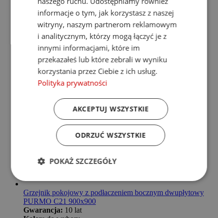
naszego ruchu. Udostępniamy również
informacje o tym, jak korzystasz z naszej
witryny, naszym partnerom reklamowym
i analitycznym, którzy mogą łączyć je z
innymi informacjami, które im
przekazałeś lub które zebrali w wyniku
korzystania przez Ciebie z ich usług.
Polityka prywatności
AKCEPTUJ WSZYSTKIE
ODRZUĆ WSZYSTKIE
POKAŻ SZCZEGÓŁY
Grzejnik pokojowy z podłaczeniem bocznym dwupłytowy
PURMO C21 900x900
Gwarancja:
10 lat