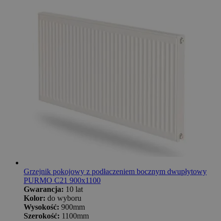
Grzejnik pokojowy z podłaczeniem bocznym dwupłytowy
PURMO C21 900x1100
Gwarancja:
10 lat
Kolor:
do wyboru
Wysokość:
900mm
Szerokość:
1100mm