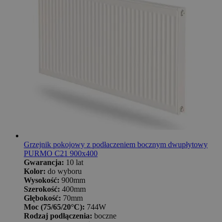
Grzejnik pokojowy z podłaczeniem bocznym dwupłytowy
PURMO C21 900x400
Gwarancja:
10 lat
Kolor:
do wyboru
Wysokość:
900mm
Szerokość:
400mm
Głębokość:
70mm
Moc (75/65/20°C):
744W
Rodzaj podłączenia:
boczne