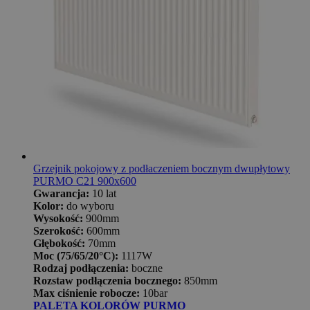
Grzejnik pokojowy z podłaczeniem bocznym dwupłytowy
PURMO C21 900x600
Gwarancja:
10 lat
Kolor:
do wyboru
Wysokość:
900mm
Szerokość:
600mm
Głębokość:
70mm
Moc (75/65/20°C):
1117W
Rodzaj podłączenia:
boczne
Rozstaw podłączenia bocznego:
850mm
Max ciśnienie robocze:
10bar
PALETA KOLORÓW PURMO