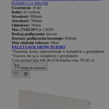
PURMO C21 900x700
Gwarancja:
10 lat
Kolor:
do wyboru
Wysokość:
900mm
Szerokość:
700mm
Głębokość:
70mm
Moc (75/65/20°C):
1303W
Rodzaj podłączenia:
boczne
Rozstaw podłączenia bocznego:
850mm
Max ciśnienie robocze:
10bar
PALETA KOLORÓW PURMO
*Zawiesia, korki, odpowietrznik w komplecie z grzejnikiem
*Zawory nie są w komplecie z grzejnikiem
Cena promocyjna
640,46 zł
Normalna cena
703,81 zł
Dodaj do koszyka