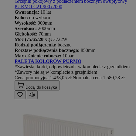
Grzejnik pokojowy z podłaczeniem bocznym dwupłytowy
PURMO C21 900x2000
Gwarancja:
10 lat
Kolor:
do wyboru
Wysokość:
900mm
Szerokość:
2000mm
Głębokość:
70mm
Moc (75/65/20°C):
3722W
Rodzaj podłączenia:
boczne
Rozstaw podłączenia bocznego:
850mm
Max ciśnienie robocze:
10bar
PALETA KOLORÓW PURMO
*Zawiesia, korki, odpowietrznik w komplecie z grzejnikiem
*Zawory nie są w komplecie z grzejnikiem
Cena promocyjna
1 438,05 zł
Normalna cena
1 580,28 zł
Dodaj do koszyka