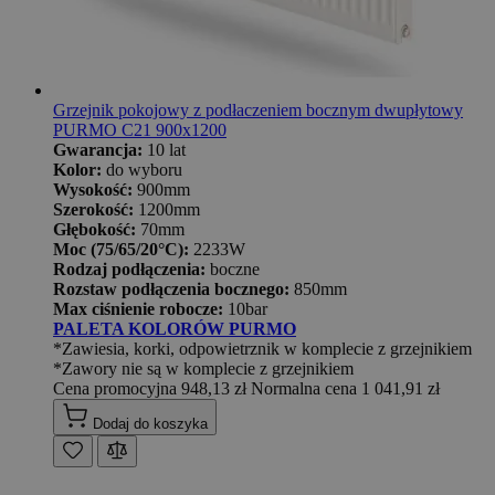
Grzejnik pokojowy z podłaczeniem bocznym dwupłytowy
PURMO C21 900x1200
Gwarancja:
10 lat
Kolor:
do wyboru
Wysokość:
900mm
Szerokość:
1200mm
Głębokość:
70mm
Moc (75/65/20°C):
2233W
Rodzaj podłączenia:
boczne
Rozstaw podłączenia bocznego:
850mm
Max ciśnienie robocze:
10bar
PALETA KOLORÓW PURMO
*Zawiesia, korki, odpowietrznik w komplecie z grzejnikiem
*Zawory nie są w komplecie z grzejnikiem
Cena promocyjna
948,13 zł
Normalna cena
1 041,91 zł
Dodaj do koszyka