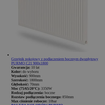
Grzejnik pokojowy z podłaczeniem bocznym dwupłytowy
PURMO C21 900x1800
Gwarancja:
10 lat
Kolor:
do wyboru
Wysokość:
900mm
Szerokość:
1800mm
Głębokość:
70mm
Moc (75/65/20°C):
3350W
Rodzaj podłączenia:
boczne
Rozstaw podłączenia bocznego:
850mm
Max ciśnienie robocze:
10bar