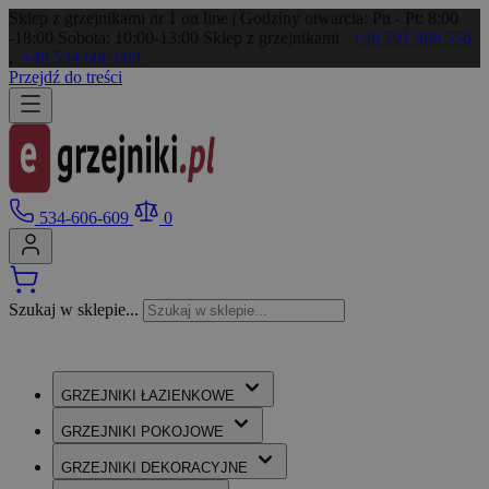
Sklep z grzejnikami nr 1 on line | Godziny otwarcia: Pn - Pt: 8:00
-18:00 Sobota: 10:00-13:00
Sklep z grzejnikami
+48 791 868 556
,
+48 534 606 609
Przejdź do treści
534-606-609
0
Szukaj w sklepie...
GRZEJNIKI
ŁAZIENKOWE
GRZEJNIKI
POKOJOWE
GRZEJNIKI
DEKORACYJNE