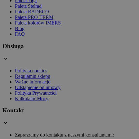
Paleta Jaga
Paleta Stelrad
Paleta RADECO
Paleta PRO-TERM
Paleta kolorów IMERS
Blog
FAQ
Obsługa
Polityka cookies
Regulamin sklepu
Ważne informacje
Odstąpienie od umowy
Polityka Prywatności
Kalkulator Mocy
Kontakt
Zapraszamy do kontaktu z naszymi konsultantami: