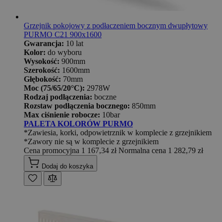
Grzejnik pokojowy z podłaczeniem bocznym dwupłytowy
PURMO C21 900x1600
Gwarancja:
10 lat
Kolor:
do wyboru
Wysokość:
900mm
Szerokość:
1600mm
Głębokość:
70mm
Moc (75/65/20°C):
2978W
Rodzaj podłączenia:
boczne
Rozstaw podłączenia bocznego:
850mm
Max ciśnienie robocze:
10bar
PALETA KOLORÓW PURMO
*Zawiesia, korki, odpowietrznik w komplecie z grzejnikiem
*Zawory nie są w komplecie z grzejnikiem
Cena promocyjna
1 167,34 zł
Normalna cena
1 282,79 zł
Dodaj do koszyka