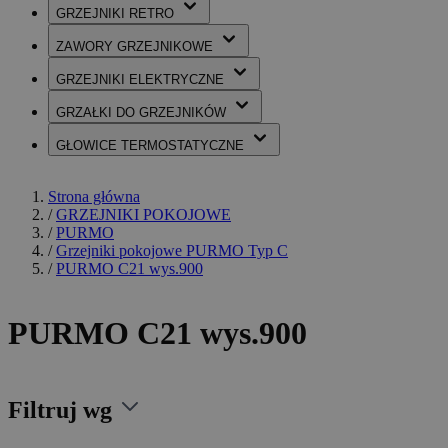
GRZEJNIKI
RETRO
ZAWORY
GRZEJNIKOWE
GRZEJNIKI
ELEKTRYCZNE
GRZAŁKI
DO GRZEJNIKÓW
GŁOWICE
TERMOSTATYCZNE
Strona główna
/
GRZEJNIKI POKOJOWE
/
PURMO
/
Grzejniki pokojowe PURMO Typ C
/
PURMO C21 wys.900
PURMO C21 wys.900
Filtruj wg