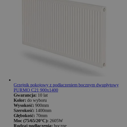
Grzejnik pokojowy z podłaczeniem bocznym dwupłytowy
PURMO C21 900x1400
Gwarancja:
10 lat
Kolor:
do wyboru
Wysokość:
900mm
Szerokość:
1400mm
Głębokość:
70mm
Moc (75/65/20°C):
2605W
Rodzaj podłączenia:
boczne