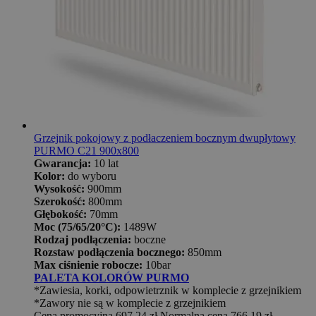
Grzejnik pokojowy z podłaczeniem bocznym dwupłytowy
PURMO C21 900x800
Gwarancja:
10 lat
Kolor:
do wyboru
Wysokość:
900mm
Szerokość:
800mm
Głębokość:
70mm
Moc (75/65/20°C):
1489W
Rodzaj podłączenia:
boczne
Rozstaw podłączenia bocznego:
850mm
Max ciśnienie robocze:
10bar
PALETA KOLORÓW PURMO
*Zawiesia, korki, odpowietrznik w komplecie z grzejnikiem
*Zawory nie są w komplecie z grzejnikiem
Cena promocyjna
697,24 zł
Normalna cena
766,19 zł