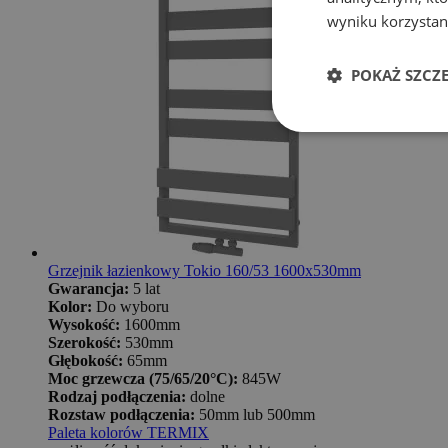
wyniku korzystani
POKAŻ SZCZ
Grzejnik łazienkowy Tokio 160/53 1600x530mm
Gwarancja:
5 lat
Kolor:
Do wyboru
Wysokość:
1600mm
Szerokość:
530mm
Głębokość:
65mm
Moc grzewcza (75/65/20°C):
845W
Rodzaj podłączenia:
dolne
Rozstaw podłączenia:
50mm lub 500mm
Paleta kolorów TERMIX