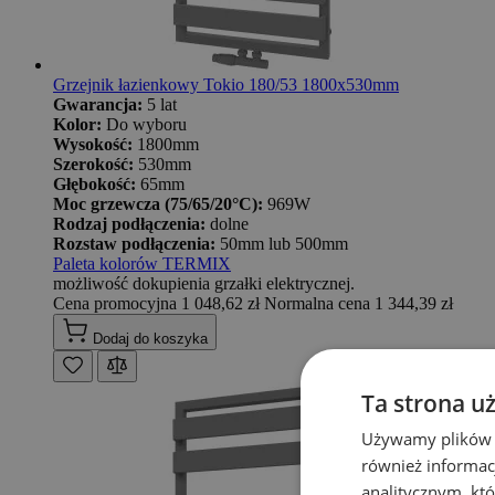
Grzejnik łazienkowy Tokio 180/53 1800x530mm
Gwarancja:
5 lat
Kolor:
Do wyboru
Wysokość:
1800mm
Szerokość:
530mm
Głębokość:
65mm
Moc grzewcza (75/65/20°C):
969W
Rodzaj podłączenia:
dolne
Rozstaw podłączenia:
50mm lub 500mm
Paleta kolorów TERMIX
możliwość dokupienia grzałki elektrycznej.
Cena promocyjna
1 048,62 zł
Normalna cena
1 344,39 zł
Dodaj do koszyka
Ta strona u
Używamy plików co
również informac
analitycznym, któ