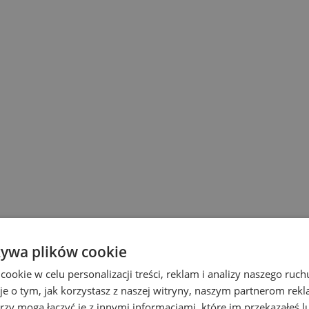
żywa plików cookie
okie w celu personalizacji treści, reklam i analizy naszego ru
je o tym, jak korzystasz z naszej witryny, naszym partnerom re
rzy mogą łączyć je z innymi informacjami, które im przekazałeś l