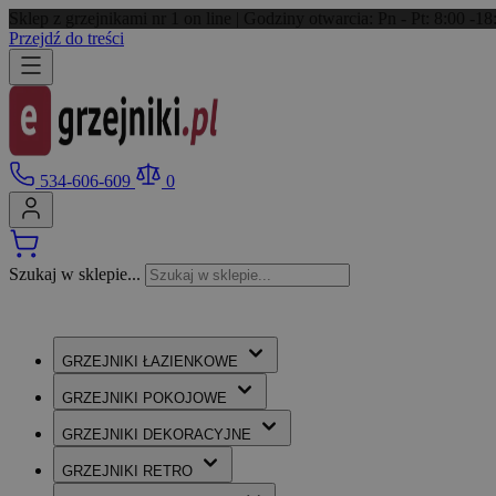
Sklep z grzejnikami nr 1 on line | Godziny otwarcia: Pn - Pt: 8:00 -
Przejdź do treści
534-606-609
0
Szukaj w sklepie...
GRZEJNIKI
ŁAZIENKOWE
GRZEJNIKI
POKOJOWE
GRZEJNIKI
DEKORACYJNE
GRZEJNIKI
RETRO