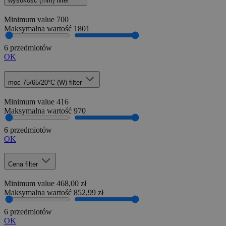
wysokość (mm)
filter
Minimum value
700
Maksymalna wartość
1801
6 przedmiotów
OK
moc 75/65/20°C (W)
filter
Minimum value
416
Maksymalna wartość
970
6 przedmiotów
OK
Cena
filter
Minimum value
468,00 zł
Maksymalna wartość
852,99 zł
6 przedmiotów
OK