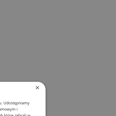
×
chu. Udostępniamy
klamowym i
ub które zebrali w