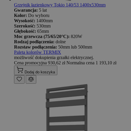
Grzejnik łazienkowy Tokio 140/53 1400x530mm
Gwarancja:
5 lat
Kolor:
Do wyboru
Wysokość:
1400mm
Szerokość:
530mm
Głębokość:
65mm
Moc grzewcza (75/65/20°C):
820W
Rodzaj podłączenia:
dolne
Rozstaw podłączenia:
50mm lub 500mm
Paleta kolorów TERMIX
możliwość dokupienia grzałki elektrycznej.
Cena promocyjna
930,62 zł
Normalna cena
1 193,10 zł
Dodaj do koszyka