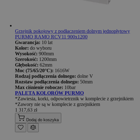
Grzejnik pokojowy z podłaczeniem dolnym jednopłytowy
PURMO RAMO RCV11 900x1200
Gwarancja:
10 lat
Kolor:
do wyboru
Wysokość:
900mm
Szerokość:
1200mm
Głębokość:
62mm
Moc (75/65/20°C):
1616W
Rodzaj podłączenia dolnego:
dolne V
Rozstaw podłączenia dolnego:
50mm
Max ciśnienie robocze:
10bar
PALETA KOLORÓW PURMO
*Zawiesia, korki, odpowietrznik w komplecie z grzejnikiem
*Zawory nie są w komplecie z grzejnikiem
1 317,63 zł
Dodaj do koszyka