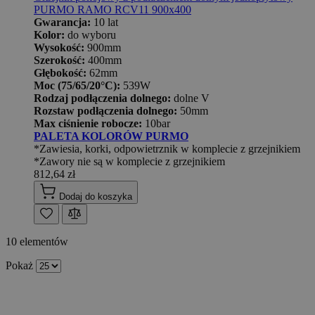
PURMO RAMO RCV11 900x400
Gwarancja:
10 lat
Kolor:
do wyboru
Wysokość:
900mm
Szerokość:
400mm
Głębokość:
62mm
Moc (75/65/20°C):
539W
Rodzaj podłączenia dolnego:
dolne V
Rozstaw podłączenia dolnego:
50mm
Max ciśnienie robocze:
10bar
PALETA KOLORÓW PURMO
*Zawiesia, korki, odpowietrznik w komplecie z grzejnikiem
*Zawory nie są w komplecie z grzejnikiem
812,64 zł
Dodaj do koszyka
10
elementów
Pokaż