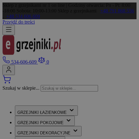
Sklep z grzejnikami nr 1 on line | Godziny otwarcia: Pn - Pt: 8:00
-18:00 Sobota: 10:00-13:00
Sklep z grzejnikami
+48 791 868 556
,
+48 534 606 609
Przejdź do treści
534-606-609
0
Szukaj w sklepie...
GRZEJNIKI
ŁAZIENKOWE
GRZEJNIKI
POKOJOWE
GRZEJNIKI
DEKORACYJNE