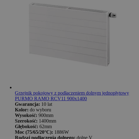
Grzejnik pokojowy z podłaczeniem dolnym jednopłytowy
PURMO RAMO RCV11 900x1400
Gwarancja:
10 lat
Kolor:
do wyboru
Wysokość:
900mm
Szerokość:
1400mm
Głębokość:
62mm
Moc (75/65/20°C):
1886W
Rodzaj podłączenia dolnego:
dolne V