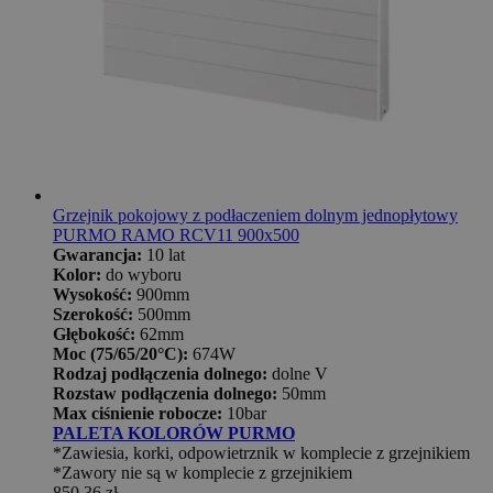
Grzejnik pokojowy z podłaczeniem dolnym jednopłytowy
PURMO RAMO RCV11 900x500
Gwarancja:
10 lat
Kolor:
do wyboru
Wysokość:
900mm
Szerokość:
500mm
Głębokość:
62mm
Moc (75/65/20°C):
674W
Rodzaj podłączenia dolnego:
dolne V
Rozstaw podłączenia dolnego:
50mm
Max ciśnienie robocze:
10bar
PALETA KOLORÓW PURMO
*Zawiesia, korki, odpowietrznik w komplecie z grzejnikiem
*Zawory nie są w komplecie z grzejnikiem
850,36 zł