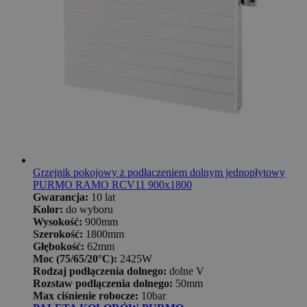
Grzejnik pokojowy z podłaczeniem dolnym jednopłytowy
PURMO RAMO RCV11 900x1800
Gwarancja:
10 lat
Kolor:
do wyboru
Wysokość:
900mm
Szerokość:
1800mm
Głębokość:
62mm
Moc (75/65/20°C):
2425W
Rodzaj podłączenia dolnego:
dolne V
Rozstaw podłączenia dolnego:
50mm
Max ciśnienie robocze:
10bar