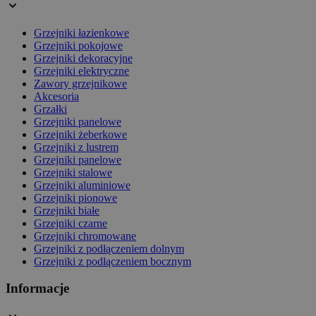
Grzejniki łazienkowe
Grzejniki pokojowe
Grzejniki dekoracyjne
Grzejniki elektryczne
Zawory grzejnikowe
Akcesoria
Grzałki
Grzejniki panelowe
Grzejniki żeberkowe
Grzejniki z lustrem
Grzejniki panelowe
Grzejniki stalowe
Grzejniki aluminiowe
Grzejniki pionowe
Grzejniki białe
Grzejniki czarne
Grzejniki chromowane
Grzejniki z podłączeniem dolnym
Grzejniki z podłączeniem bocznym
Informacje