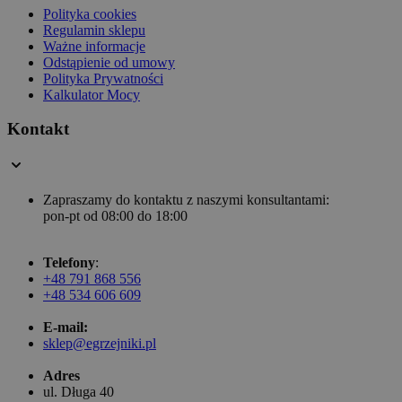
Polityka cookies
Regulamin sklepu
Ważne informacje
Odstąpienie od umowy
Polityka Prywatności
Kalkulator Mocy
Kontakt
Zapraszamy do kontaktu z naszymi konsultantami:
pon-pt od 08:00 do 18:00
Telefony
:
+48 791 868 556
+48 534 606 609
E-mail:
sklep@egrzejniki.pl
Adres
ul. Długa 40