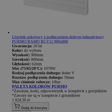
Grzejnik pokojowy z podłaczeniem dolnym jednopłytowy
PURMO RAMO RCV11 900x800
Gwarancja:
10 lat
Kolor:
do wyboru
Wysokość:
900mm
Szerokość:
800mm
Głębokość:
62mm
Moc (75/65/20°C):
1078W
Rodzaj podłączenia dolnego:
dolne V
Rozstaw podłączenia dolnego:
50mm
Max ciśnienie robocze:
10bar
PALETA KOLORÓW PURMO
*Zawiesia, korki, odpowietrznik w komplecie z grzejnikiem
*Zawory nie są w komplecie z grzejnikiem
1 024,50 zł
Dodaj do koszyka