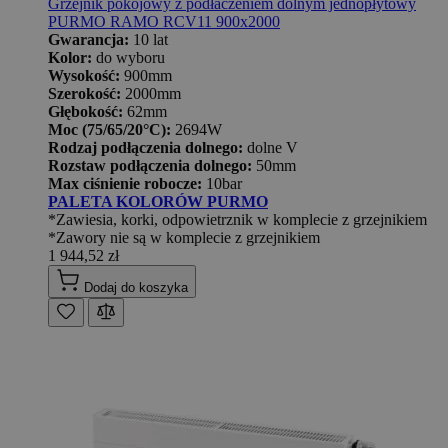
Grzejnik pokojowy z podłaczeniem dolnym jednopłytowy
PURMO RAMO RCV11 900x2000
Gwarancja:
10 lat
Kolor:
do wyboru
Wysokość:
900mm
Szerokość:
2000mm
Głębokość:
62mm
Moc (75/65/20°C):
2694W
Rodzaj podłączenia dolnego:
dolne V
Rozstaw podłączenia dolnego:
50mm
Max ciśnienie robocze:
10bar
PALETA KOLORÓW PURMO
*Zawiesia, korki, odpowietrznik w komplecie z grzejnikiem
*Zawory nie są w komplecie z grzejnikiem
1 944,52 zł
Dodaj do koszyka