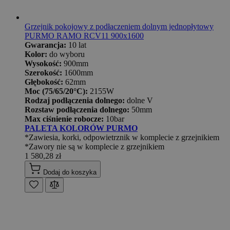
Grzejnik pokojowy z podłaczeniem dolnym jednopłytowy
PURMO RAMO RCV11 900x1600
Gwarancja:
10 lat
Kolor:
do wyboru
Wysokość:
900mm
Szerokość:
1600mm
Głębokość:
62mm
Moc (75/65/20°C):
2155W
Rodzaj podłączenia dolnego:
dolne V
Rozstaw podłączenia dolnego:
50mm
Max ciśnienie robocze:
10bar
PALETA KOLORÓW PURMO
*Zawiesia, korki, odpowietrznik w komplecie z grzejnikiem
*Zawory nie są w komplecie z grzejnikiem
1 580,28 zł
Dodaj do koszyka