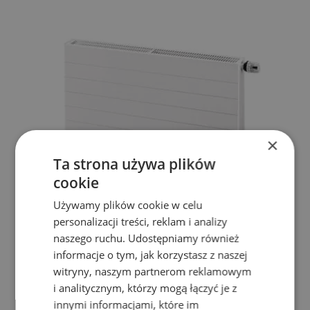
×
Ta strona używa plików
cookie
Używamy plików cookie w celu
personalizacji treści, reklam i analizy
naszego ruchu. Udostępniamy również
Grzejnik pokojowy z podłaczeniem dolnym jednopłytowy
PURMO RAMO RCV11 900x1000
informacje o tym, jak korzystasz z naszej
Gwarancja:
10 lat
witryny, naszym partnerom reklamowym
Kolor:
do wyboru
i analitycznym, którzy mogą łączyć je z
Wysokość:
900mm
Szerokość:
1000mm
innymi informacjami, które im