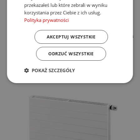
Głębokość:
62mm
przekazałeś lub które zebrali w wyniku
Moc (75/65/20°C):
1347W
korzystania przez Ciebie z ich usług.
Rodzaj podłączenia dolnego:
dolne V
Rozstaw podłączenia dolnego:
50mm
Polityka prywatności
Max ciśnienie robocze:
10bar
PALETA KOLORÓW PURMO
*Zawiesia, korki, odpowietrznik w komplecie z grzejnikiem
AKCEPTUJ WSZYSTKIE
*Zawory nie są w komplecie z grzejnikiem
1 181,22 zł
ODRZUĆ WSZYSTKIE
Dodaj do koszyka
POKAŻ SZCZEGÓŁY