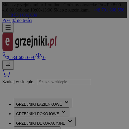
Sklep z grzejnikami nr 1 on line | Godziny otwarcia: Pn - Pt: 8:00
-18:00 Sobota: 10:00-13:00
Sklep z grzejnikami
+48 791 868 556
,
+48 534 606 609
Przejdź do treści
534-606-609
0
Szukaj w sklepie...
GRZEJNIKI
ŁAZIENKOWE
GRZEJNIKI
POKOJOWE
GRZEJNIKI
DEKORACYJNE