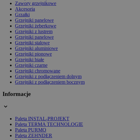
Zawory grzejnikowe
Akcesoria
Grzałki
Grzejniki panelowe
Grzejniki żeberkowe
Grzejniki z lustrem
Grzejniki panelowe
Grzejniki stalowe
Grzejniki aluminiowe
Grzejniki pionowe
Grzejniki białe
Grzejniki czarne
Grzejniki chromowane
Grzejniki z podłączeniem dolnym
Grzejniki z podłączeniem bocznym
Informacje
Paleta INSTAL-PROJEKT
Paleta TERMA TECHNOLOGIE
Paleta PURMO
Paleta ZEHNDER