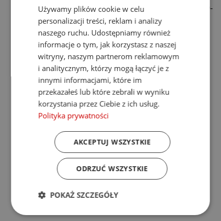
60-80 Nm -stal 60-70 Nm Syntetyczne 30-40 Nm Pex 20-
Używamy plików cookie w celu
30 Nm Gwarancja 2 lata
personalizacji treści, reklam i analizy
14,00 zł
naszego ruchu. Udostępniamy również
Dodaj do koszyka
informacje o tym, jak korzystasz z naszej
witryny, naszym partnerom reklamowym
i analitycznym, którzy mogą łączyć je z
innymi informacjami, które im
przekazałeś lub które zebrali w wyniku
korzystania przez Ciebie z ich usług.
Polityka prywatności
AKCEPTUJ WSZYSTKIE
ODRZUĆ WSZYSTKIE
POKAŻ SZCZEGÓŁY