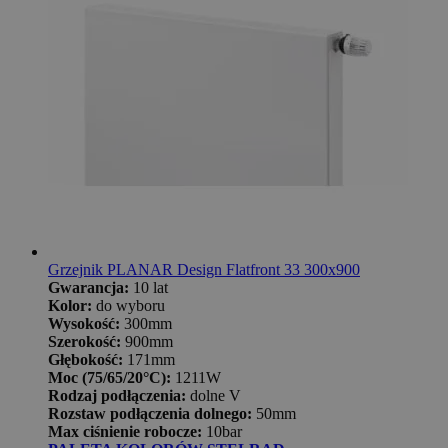
Grzejnik PLANAR Design Flatfront 33 300x900
Gwarancja:
10 lat
Kolor:
do wyboru
Wysokość:
300mm
Szerokość:
900mm
Głębokość:
171mm
Moc (75/65/20°C):
1211W
Rodzaj podłączenia:
dolne V
Rozstaw podłączenia dolnego:
50mm
Max ciśnienie robocze:
10bar