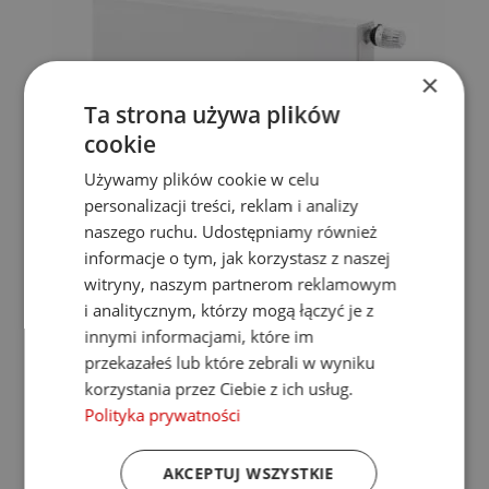
×
Ta strona używa plików
cookie
Używamy plików cookie w celu
personalizacji treści, reklam i analizy
naszego ruchu. Udostępniamy również
informacje o tym, jak korzystasz z naszej
Grzejnik PLANAR Design Flatfront 33 300x1100
witryny, naszym partnerom reklamowym
Gwarancja:
10 lat
i analitycznym, którzy mogą łączyć je z
Kolor:
do wyboru
innymi informacjami, które im
Wysokość:
300mm
Szerokość:
1100mm
przekazałeś lub które zebrali w wyniku
Głębokość:
171mm
korzystania przez Ciebie z ich usług.
Moc (75/65/20°C):
1481W
Polityka prywatności
Rodzaj podłączenia:
dolne V
Rozstaw podłączenia dolnego:
50mm
Max ciśnienie robocze:
10bar
AKCEPTUJ WSZYSTKIE
PALETA KOLORÓW STELRAD