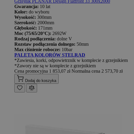
Grzejnik PLANAR Design Flatfront 33 300x2000
Gwarancja:
10 lat
Kolor:
do wyboru
Wysokość:
300mm
Szerokość:
2000mm
Głębokość:
171mm
Moc (75/65/20°C):
2692W
Rodzaj podłączenia:
dolne V
Rozstaw podłączenia dolnego:
50mm
Max ciśnienie robocze:
10bar
PALETA KOLORÓW STELRAD
*Zawiesia, korki, odpowietrznik w komplecie z grzejnikiem
*Zawory nie są w komplecie z grzejnikiem
Cena promocyjna
1 853,07 zł
Normalna cena
2 573,70 zł
Dodaj do koszyka