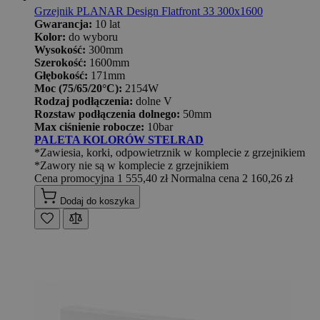
Grzejnik PLANAR Design Flatfront 33 300x1600
Gwarancja:
10 lat
Kolor:
do wyboru
Wysokość:
300mm
Szerokość:
1600mm
Głębokość:
171mm
Moc (75/65/20°C):
2154W
Rodzaj podłączenia:
dolne V
Rozstaw podłączenia dolnego:
50mm
Max ciśnienie robocze:
10bar
PALETA KOLORÓW STELRAD
*Zawiesia, korki, odpowietrznik w komplecie z grzejnikiem
*Zawory nie są w komplecie z grzejnikiem
Cena promocyjna
1 555,40 zł
Normalna cena
2 160,26 zł
Dodaj do koszyka