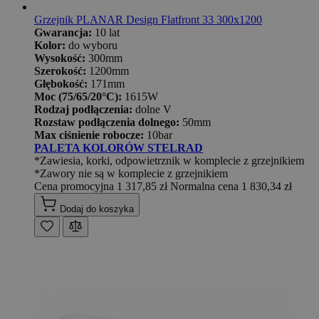
Grzejnik PLANAR Design Flatfront 33 300x1200
Gwarancja:
10 lat
Kolor:
do wyboru
Wysokość:
300mm
Szerokość:
1200mm
Głębokość:
171mm
Moc (75/65/20°C):
1615W
Rodzaj podłączenia:
dolne V
Rozstaw podłączenia dolnego:
50mm
Max ciśnienie robocze:
10bar
PALETA KOLORÓW STELRAD
*Zawiesia, korki, odpowietrznik w komplecie z grzejnikiem
*Zawory nie są w komplecie z grzejnikiem
Cena promocyjna
1 317,85 zł
Normalna cena
1 830,34 zł
Dodaj do koszyka