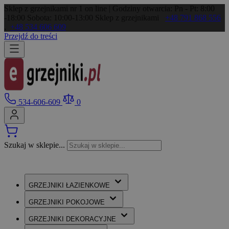
Sklep z grzejnikami nr 1 on line | Godziny otwarcia: Pn - Pt: 8:00
-18:00 Sobota: 10:00-13:00
Sklep z grzejnikami
+48 791 868 556
,
+48 534 606 609
Przejdź do treści
534-606-609
0
Szukaj w sklepie...
GRZEJNIKI
ŁAZIENKOWE
GRZEJNIKI
POKOJOWE
GRZEJNIKI
DEKORACYJNE