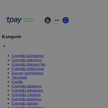
Kategorie
Grzejniki łazienkowe
Grzejniki pokojowe
Grzejniki dekoracyjne
Grzejniki elektryczne
Zawory grzejnikowe
Akcesoria
Grzałki
Grzejniki panelowe
Grzejniki żeberkowe
Grzejniki z lustrem
Grzejniki panelowe
Grzejniki stalowe
Grzejniki aluminiowe