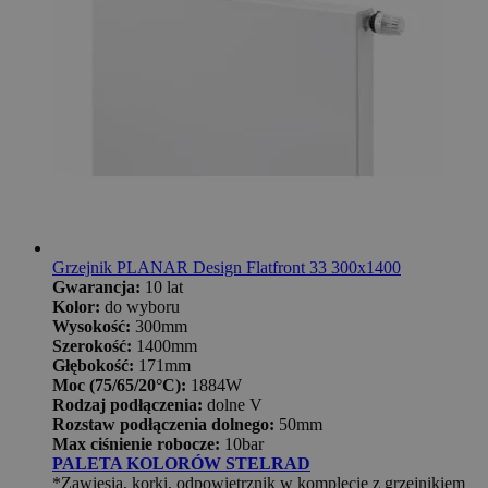
Grzejnik PLANAR Design Flatfront 33 300x1400
Gwarancja:
10 lat
Kolor:
do wyboru
Wysokość:
300mm
Szerokość:
1400mm
Głębokość:
171mm
Moc (75/65/20°C):
1884W
Rodzaj podłączenia:
dolne V
Rozstaw podłączenia dolnego:
50mm
Max ciśnienie robocze:
10bar
PALETA KOLORÓW STELRAD
*Zawiesia, korki, odpowietrznik w komplecie z grzejnikiem