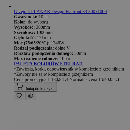
Grzejnik PLANAR Design Flatfront 33 300x1000
Gwarancja:
10 lat
Kolor:
do wyboru
Wysokość:
300mm
Szerokość:
1000mm
Głębokość:
171mm
Moc (75/65/20°C):
1346W
Rodzaj podłączenia:
dolne V
Rozstaw podłączenia dolnego:
50mm
Max ciśnienie robocze:
10bar
PALETA KOLORÓW STELRAD
*Zawiesia, korki, odpowietrznik w komplecie z grzejnikiem
*Zawory nie są w komplecie z grzejnikiem
Cena promocyjna
1 180,84 zł
Normalna cena
1 640,05 zł
Dodaj do koszyka