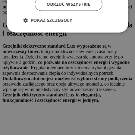
elektrycznemu zasilaniu
można go zamontować w dowolnym
ODRZUĆ WSZYSTKIE
miejscu z dostępem do gniazdka elektrycznego,
bez konieczności
podłączania do systemu centralnego ogrzewania.
POKAŻ SZCZEGÓŁY
Grzejnik elektryczny z timerem – wygoda
i oszczędność energii
Grzejniki elektryczne standard Lux wyposażone są w
nowoczesny timer,
który umożliwia ustawienie czasu pracy
urządzenia. Dzięki temu grzejnik wyłącza się automatycznie po
upływie 3 godzin,
co pozwala na oszczędność energii i wygodne
użytkowanie
. Regulator temperatury z trzema trybami grzania
zapewnia dostosowanie ciepła do indywidualnych potrzeb.
Dodatkowym atutem jest możliwość wyboru strony podłączenia
przewodu zasilającego oraz opcja ukrytego montażu, co idealnie
wpisuje się w minimalistyczny styl nowoczesnych łazienek.
Grzejnik elektryczny standard Lux to elegancja,
funkcjonalność i oszczędność energii w jednym.