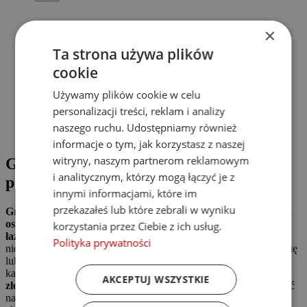
×
Ta strona używa plików
cookie
Używamy plików cookie w celu
personalizacji treści, reklam i analizy
naszego ruchu. Udostępniamy również
informacje o tym, jak korzystasz z naszej
witryny, naszym partnerom reklamowym
Grzejnik elektryczny standard Lux –
i analitycznym, którzy mogą łączyć je z
połączenie elegancji i nowoczesności
innymi informacjami, które im
przekazałeś lub które zebrali w wyniku
Grzejnik elektryczny standard Lux to idealne rozwiązanie dla
osób szukających stylowego i funkcjonalnego ogrzewania do
korzystania przez Ciebie z ich usług.
łazienki.
Wykonany z trwałych materiałów, takich jak stal
Polityka prywatności
nierdzewna, pokryty złotą powłoką PVD, ten grzejnik wyróżnia się
luksusowym designem, który podkreśli wyjątkowy charakter
każdego wnętrza.
Lustrzana powierzchnia w ciepłym odcieniu
AKCEPTUJ WSZYSTKIE
złota
nie tylko zachwyca wyglądem, ale także gwarantuje trwałość
na długie lata. Dzięki kompaktowej konstrukcji i całkowicie