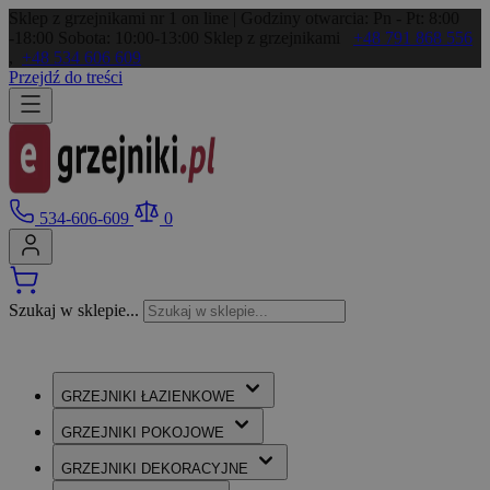
Sklep z grzejnikami nr 1 on line | Godziny otwarcia: Pn - Pt: 8:00
-18:00 Sobota: 10:00-13:00
Sklep z grzejnikami
+48 791 868 556
,
+48 534 606 609
Przejdź do treści
534-606-609
0
Szukaj w sklepie...
GRZEJNIKI
ŁAZIENKOWE
GRZEJNIKI
POKOJOWE
GRZEJNIKI
DEKORACYJNE