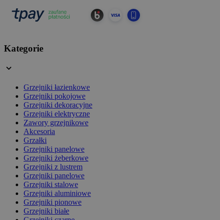
Kategorie
Grzejniki łazienkowe
Grzejniki pokojowe
Grzejniki dekoracyjne
Grzejniki elektryczne
Zawory grzejnikowe
Akcesoria
Grzałki
Grzejniki panelowe
Grzejniki żeberkowe
Grzejniki z lustrem
Grzejniki panelowe
Grzejniki stalowe
Grzejniki aluminiowe
Grzejniki pionowe
Grzejniki białe
Grzejniki czarne