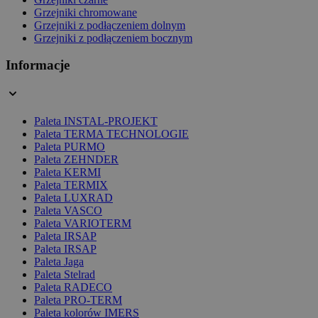
Grzejniki chromowane
Grzejniki z podłączeniem dolnym
Grzejniki z podłączeniem bocznym
Informacje
Paleta INSTAL-PROJEKT
Paleta TERMA TECHNOLOGIE
Paleta PURMO
Paleta ZEHNDER
Paleta KERMI
Paleta TERMIX
Paleta LUXRAD
Paleta VASCO
Paleta VARIOTERM
Paleta IRSAP
Paleta IRSAP
Paleta Jaga
Paleta Stelrad
Paleta RADECO
Paleta PRO-TERM
Paleta kolorów IMERS