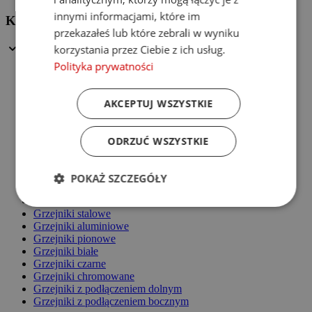
innymi informacjami, które im
Kategorie
przekazałeś lub które zebrali w wyniku
korzystania przez Ciebie z ich usług.
Polityka prywatności
Grzejniki łazienkowe
Grzejniki pokojowe
Grzejniki dekoracyjne
AKCEPTUJ WSZYSTKIE
Grzejniki elektryczne
Zawory grzejnikowe
Akcesoria
ODRZUĆ WSZYSTKIE
Grzałki
Grzejniki panelowe
Grzejniki żeberkowe
POKAŻ SZCZEGÓŁY
Grzejniki z lustrem
Grzejniki panelowe
Grzejniki stalowe
Grzejniki aluminiowe
Grzejniki pionowe
Grzejniki białe
Grzejniki czarne
Grzejniki chromowane
Grzejniki z podłączeniem dolnym
Grzejniki z podłączeniem bocznym