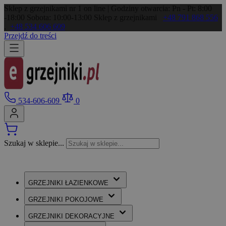
Sklep z grzejnikami nr 1 on line | Godziny otwarcia: Pn - Pt: 8:00
-18:00 Sobota: 10:00-13:00
Sklep z grzejnikami
+48 791 868 556
,
+48 534 606 609
Przejdź do treści
534-606-609
0
Szukaj w sklepie...
GRZEJNIKI
ŁAZIENKOWE
GRZEJNIKI
POKOJOWE
GRZEJNIKI
DEKORACYJNE