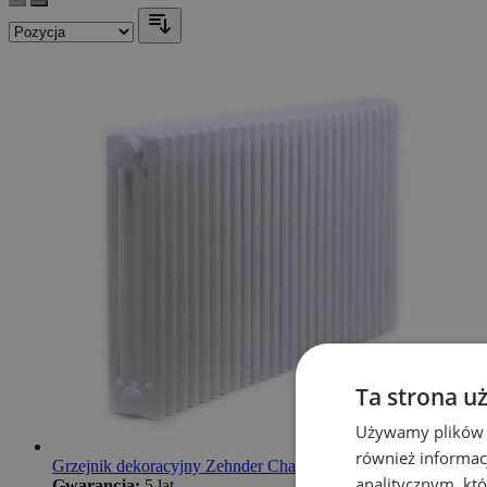
Ta strona u
Używamy plików co
również informac
Grzejnik dekoracyjny Zehnder Charleston 4 C4055/40
analitycznym, któ
Gwarancja:
5 lat