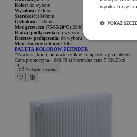
Kolor:
do wyboru
wyniku korzystani
Wysokość:
550mm
Szerokość:
1840mm
Głębokość:
136mm
POKAŻ SZCZ
Moc grzewcza (75/65/20°C):
2948W
Rodzaj podłączenia:
do wyboru
Rozstaw podłączenia:
do wyboru
Max ciśnienie robocze:
10bar
PALETA KOLORÓW ZEHNDER
*Zawiesia, korki, odpowietrznik w komplecie z grzejnikiem
Cena promocyjna
4 898,78 zł
Normalna cena
7 536,58 zł
Dodaj do koszyka