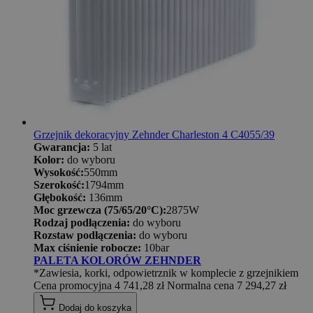
Grzejnik dekoracyjny Zehnder Charleston 4 C4055/39
Gwarancja:
5 lat
Kolor:
do wyboru
Wysokość:
550mm
Szerokość:
1794mm
Głębokość:
136mm
Moc grzewcza (75/65/20°C):
2875W
Rodzaj podłączenia:
do wyboru
Rozstaw podłączenia:
do wyboru
Max ciśnienie robocze:
10bar
PALETA KOLORÓW ZEHNDER
*Zawiesia, korki, odpowietrznik w komplecie z grzejnikiem
Cena promocyjna
4 741,28 zł
Normalna cena
7 294,27 zł
Dodaj do koszyka