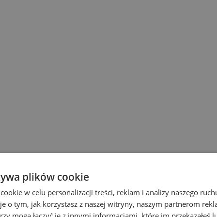
żywa plików cookie
okie w celu personalizacji treści, reklam i analizy naszego ru
je o tym, jak korzystasz z naszej witryny, naszym partnerom re
rzy mogą łączyć je z innymi informacjami, które im przekazałeś l