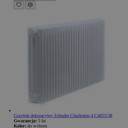
Grzejnik dekoracyjny Zehnder Charleston 4 C4055/38
Gwarancja:
5 lat
Kolor:
do wyboru