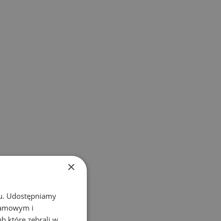
×
chu. Udostępniamy
klamowym i
ub które zebrali w