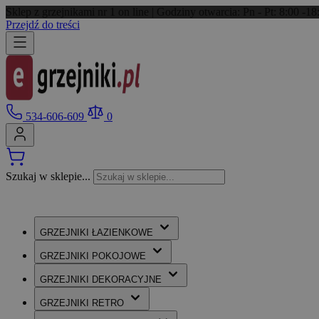
Sklep z grzejnikami nr 1 on line | Godziny otwarcia: Pn - Pt: 8:00 -
Przejdź do treści
534-606-609
0
Szukaj w sklepie...
GRZEJNIKI
ŁAZIENKOWE
GRZEJNIKI
POKOJOWE
GRZEJNIKI
DEKORACYJNE
GRZEJNIKI
RETRO