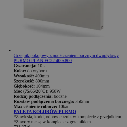
Grzejnik pokojowy z podłaczeniem bocznym dwupłytowy
PURMO PLAN FC22 400x800
Gwarancja:
10 lat
Kolor:
do wyboru
Wysokość:
400mm
Szerokość:
800mm
Głębokość:
104mm
Moc (75/65/20°C):
958W
Rodzaj podłączenia:
boczne
Rozstaw podłączenia bocznego:
350mm
Max ciśnienie robocze:
10bar
PALETA KOLORÓW PURMO
*Zawiesia, korki, odpowietrznik w komplecie z grzejnikiem
*Zawory nie są w komplecie z grzejnikiem
731,37 zł