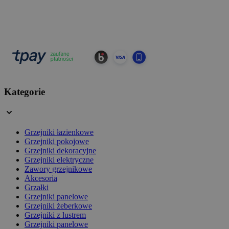
Kategorie
Grzejniki łazienkowe
Grzejniki pokojowe
Grzejniki dekoracyjne
Grzejniki elektryczne
Zawory grzejnikowe
Akcesoria
Grzałki
Grzejniki panelowe
Grzejniki żeberkowe
Grzejniki z lustrem
Grzejniki panelowe