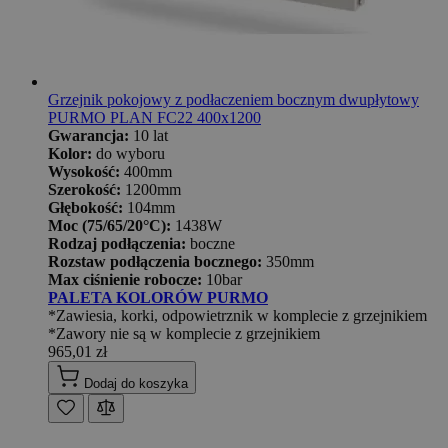
Grzejnik pokojowy z podłaczeniem bocznym dwupłytowy
PURMO PLAN FC22 400x1200
Gwarancja:
10 lat
Kolor:
do wyboru
Wysokość:
400mm
Szerokość:
1200mm
Głębokość:
104mm
Moc (75/65/20°C):
1438W
Rodzaj podłączenia:
boczne
Rozstaw podłączenia bocznego:
350mm
Max ciśnienie robocze:
10bar
PALETA KOLORÓW PURMO
*Zawiesia, korki, odpowietrznik w komplecie z grzejnikiem
*Zawory nie są w komplecie z grzejnikiem
965,01 zł
Dodaj do koszyka