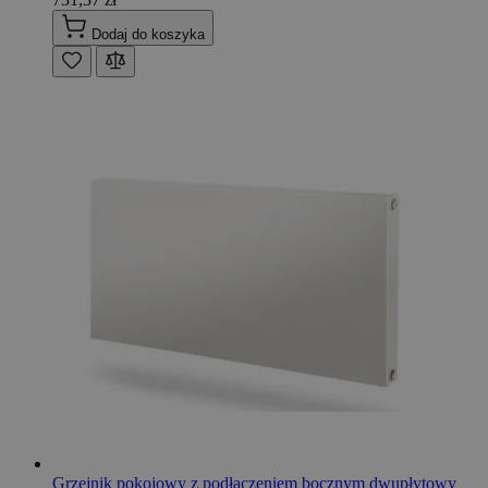
Dodaj do koszyka
Grzejnik pokojowy z podłaczeniem bocznym dwupłytowy