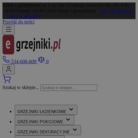
Sklep z grzejnikami nr 1 on line | Godziny otwarcia: Pn - Pt: 8:00
-18:00 Sobota: 10:00-13:00
Sklep z grzejnikami
+48 791 868 556
,
+48 534 606 609
Przejdź do treści
534-606-609
0
Szukaj w sklepie...
GRZEJNIKI
ŁAZIENKOWE
GRZEJNIKI
POKOJOWE
GRZEJNIKI
DEKORACYJNE