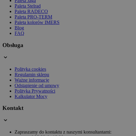
Paleta Jaga
Paleta Stelrad
Paleta RADECO
Paleta PRO-TERM
Paleta kolorów IMERS
Blog
FAQ
Obsługa
Polityka cookies
Regulamin sklepu
Ważne informacje
Odstąpienie od umowy
Polityka Prywatności
Kalkulator Mocy
Kontakt
Zapraszamy do kontaktu z naszymi konsultantami: