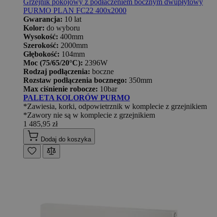
Grzejnik pokojowy z podłaczeniem bocznym dwupłytowy
PURMO PLAN FC22 400x2000
Gwarancja:
10 lat
Kolor:
do wyboru
Wysokość:
400mm
Szerokość:
2000mm
Głębokość:
104mm
Moc (75/65/20°C):
2396W
Rodzaj podłączenia:
boczne
Rozstaw podłączenia bocznego:
350mm
Max ciśnienie robocze:
10bar
PALETA KOLORÓW PURMO
*Zawiesia, korki, odpowietrznik w komplecie z grzejnikiem
*Zawory nie są w komplecie z grzejnikiem
1 485,95 zł
Dodaj do koszyka