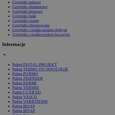
Grzejniki stalowe
Grzejniki aluminiowe
Grzejniki pionowe
Grzejniki białe
Grzejniki czarne
Grzejniki chromowane
Grzejniki z podłączeniem dolnym
Grzejniki z podłączeniem bocznym
Informacje
Paleta INSTAL-PROJEKT
Paleta TERMA TECHNOLOGIE
Paleta PURMO
Paleta ZEHNDER
Paleta KERMI
Paleta TERMIX
Paleta LUXRAD
Paleta VASCO
Paleta VARIOTERM
Paleta IRSAP
Paleta IRSAP