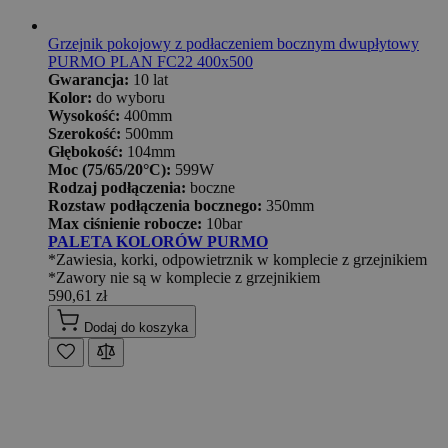
Grzejnik pokojowy z podłaczeniem bocznym dwupłytowy
PURMO PLAN FC22 400x500
Gwarancja:
10 lat
Kolor:
do wyboru
Wysokość:
400mm
Szerokość:
500mm
Głębokość:
104mm
Moc (75/65/20°C):
599W
Rodzaj podłączenia:
boczne
Rozstaw podłączenia bocznego:
350mm
Max ciśnienie robocze:
10bar
PALETA KOLORÓW PURMO
*Zawiesia, korki, odpowietrznik w komplecie z grzejnikiem
*Zawory nie są w komplecie z grzejnikiem
590,61 zł
Dodaj do koszyka