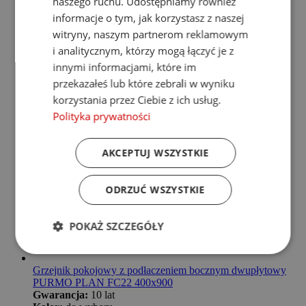
naszego ruchu. Udostępniamy również
informacje o tym, jak korzystasz z naszej
witryny, naszym partnerom reklamowym
i analitycznym, którzy mogą łączyć je z
innymi informacjami, które im
przekazałeś lub które zebrali w wyniku
korzystania przez Ciebie z ich usług.
Polityka prywatności
AKCEPTUJ WSZYSTKIE
ODRZUĆ WSZYSTKIE
POKAŻ SZCZEGÓŁY
Grzejnik pokojowy z podłaczeniem bocznym dwupłytowy
PURMO PLAN FC22 400x900
Gwarancja:
10 lat