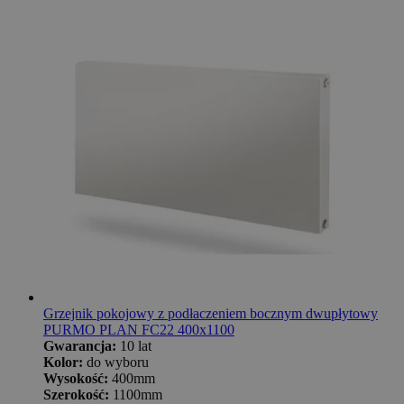
Grzejnik pokojowy z podłaczeniem bocznym dwupłytowy
PURMO PLAN FC22 400x1100
Gwarancja:
10 lat
Kolor:
do wyboru
Wysokość:
400mm
Szerokość:
1100mm