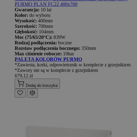
PURMO PLAN FC22 400x700
Gwarancja:
10 lat
Kolor:
do wyboru
Wysokość:
400mm
Szerokość:
700mm
Głębokość:
104mm
Moc (75/65/20°C):
839W
Rodzaj podłączenia:
boczne
Rozstaw podłączenia bocznego:
350mm
Max ciśnienie robocze:
10bar
PALETA KOLORÓW PURMO
*Zawiesia, korki, odpowietrznik w komplecie z grzejnikiem
*Zawory nie są w komplecie z grzejnikiem
679,12 zł
Dodaj do koszyka