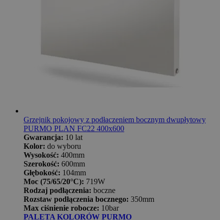
Grzejnik pokojowy z podłaczeniem bocznym dwupłytowy
PURMO PLAN FC22 400x600
Gwarancja:
10 lat
Kolor:
do wyboru
Wysokość:
400mm
Szerokość:
600mm
Głębokość:
104mm
Moc (75/65/20°C):
719W
Rodzaj podłączenia:
boczne
Rozstaw podłączenia bocznego:
350mm
Max ciśnienie robocze:
10bar
PALETA KOLORÓW PURMO