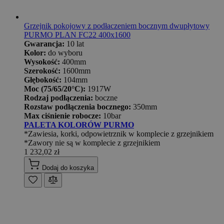
Grzejnik pokojowy z podłaczeniem bocznym dwupłytowy
PURMO PLAN FC22 400x1600
Gwarancja:
10 lat
Kolor:
do wyboru
Wysokość:
400mm
Szerokość:
1600mm
Głębokość:
104mm
Moc (75/65/20°C):
1917W
Rodzaj podłączenia:
boczne
Rozstaw podłączenia bocznego:
350mm
Max ciśnienie robocze:
10bar
PALETA KOLORÓW PURMO
*Zawiesia, korki, odpowietrznik w komplecie z grzejnikiem
*Zawory nie są w komplecie z grzejnikiem
1 232,02 zł
Dodaj do koszyka