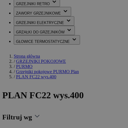
GRZEJNIKI
RETRO
ZAWORY
GRZEJNIKOWE
GRZEJNIKI
ELEKTRYCZNE
GRZAŁKI
DO GRZEJNIKÓW
GŁOWICE
TERMOSTATYCZNE
Strona główna
/
GRZEJNIKI POKOJOWE
/
PURMO
/
Grzejniki pokojowe PURMO Plan
/
PLAN FC22 wys.400
PLAN FC22 wys.400
Filtruj wg