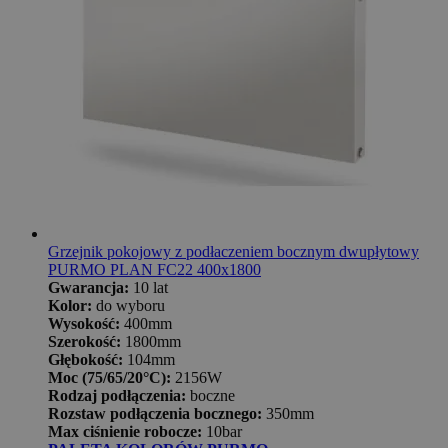
Grzejnik pokojowy z podłaczeniem bocznym dwupłytowy
PURMO PLAN FC22 400x1800
Gwarancja:
10 lat
Kolor:
do wyboru
Wysokość:
400mm
Szerokość:
1800mm
Głębokość:
104mm
Moc (75/65/20°C):
2156W
Rodzaj podłączenia:
boczne
Rozstaw podłączenia bocznego:
350mm
Max ciśnienie robocze:
10bar