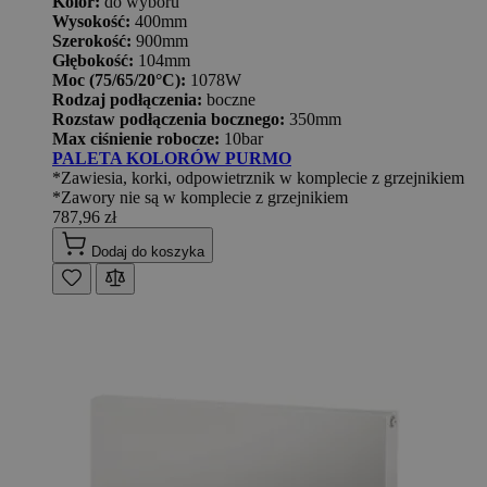
Kolor:
do wyboru
Wysokość:
400mm
Szerokość:
900mm
Głębokość:
104mm
Moc (75/65/20°C):
1078W
Rodzaj podłączenia:
boczne
Rozstaw podłączenia bocznego:
350mm
Max ciśnienie robocze:
10bar
PALETA KOLORÓW PURMO
*Zawiesia, korki, odpowietrznik w komplecie z grzejnikiem
*Zawory nie są w komplecie z grzejnikiem
787,96 zł
Dodaj do koszyka