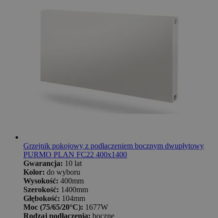
Grzejnik pokojowy z podłaczeniem bocznym dwupłytowy
PURMO PLAN FC22 400x1400
Gwarancja:
10 lat
Kolor:
do wyboru
Wysokość:
400mm
Szerokość:
1400mm
Głębokość:
104mm
Moc (75/65/20°C):
1677W
Rodzaj podłączenia:
boczne