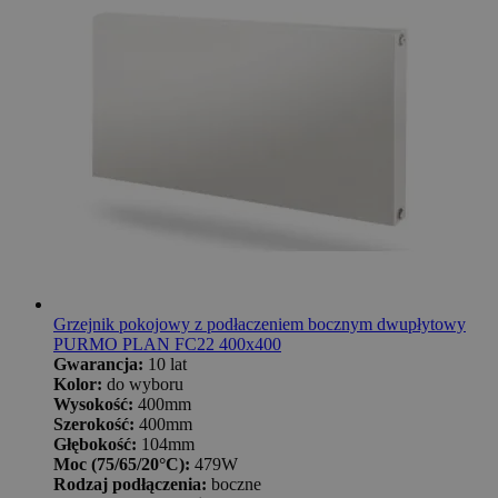
Grzejnik pokojowy z podłaczeniem bocznym dwupłytowy
PURMO PLAN FC22 400x400
Gwarancja:
10 lat
Kolor:
do wyboru
Wysokość:
400mm
Szerokość:
400mm
Głębokość:
104mm
Moc (75/65/20°C):
479W
Rodzaj podłączenia:
boczne