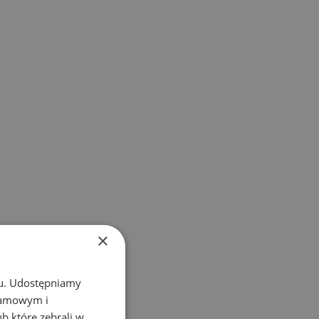
×
chu. Udostępniamy
klamowym i
ub które zebrali w