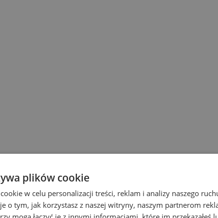
żywa plików cookie
okie w celu personalizacji treści, reklam i analizy naszego ru
je o tym, jak korzystasz z naszej witryny, naszym partnerom re
rzy mogą łączyć je z innymi informacjami, które im przekazałeś l