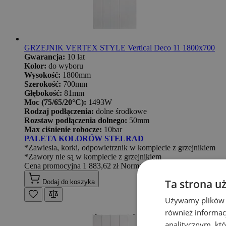
GRZEJNIK VERTEX STYLE Vertical Deco 11 1800x700
Gwarancja:
10 lat
Kolor:
do wyboru
Wysokość:
1800mm
Szerokość:
700mm
Głębokość:
81mm
Moc (75/65/20°C):
1493W
Rodzaj podłączenia:
dolne środkowe
Rozstaw podłączenia dolnego:
50mm
Max ciśnienie robocze:
10bar
PALETA KOLORÓW STELRAD
*Zawiesia, korki, odpowietrznik w komplecie z grzejnikiem
*Zawory nie są w komplecie z grzejnikiem
Cena promocyjna
1 883,62 zł
Normalna cena
2 616,14 zł
Ta strona u
Dodaj do koszyka
Używamy plików co
również informac
analitycznym, któ