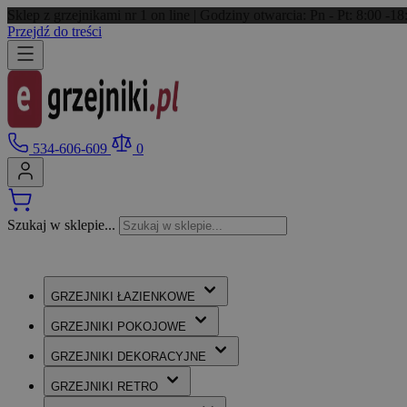
Sklep z grzejnikami nr 1 on line | Godziny otwarcia: Pn - Pt: 8:00 -
Przejdź do treści
534-606-609
0
Szukaj w sklepie...
GRZEJNIKI
ŁAZIENKOWE
GRZEJNIKI
POKOJOWE
GRZEJNIKI
DEKORACYJNE
GRZEJNIKI
RETRO