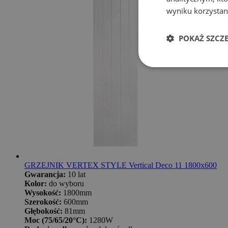
wyniku korzystani
POKAŻ SZCZ
GRZEJNIK VERTEX STYLE Vertical Deco 11 1800x600
Gwarancja:
10 lat
Kolor:
do wyboru
Wysokość:
1800mm
Szerokość:
600mm
Głębokość:
81mm
Moc (75/65/20°C):
1280W