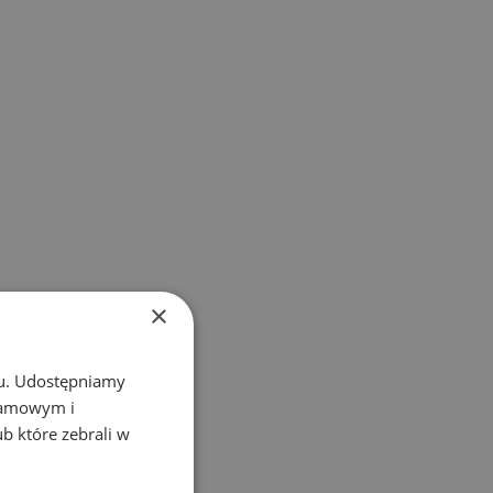
×
chu. Udostępniamy
klamowym i
ub które zebrali w