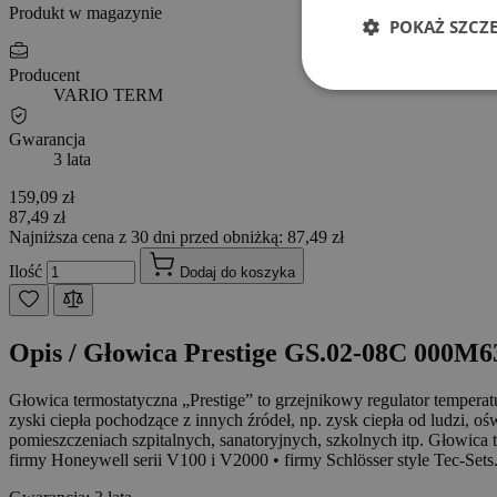
Produkt w magazynie
POKAŻ SZCZ
Producent
VARIO TERM
Gwarancja
3 lata
159,09 zł
87,49 zł
Najniższa cena z 30 dni przed obniżką: 87,49 zł
Ilość
Dodaj do koszyka
Opis /
Głowica Prestige GS.02-08C 000M63
Głowica termostatyczna „Prestige” to grzejnikowy regulator temper
zyski ciepła pochodzące z innych źródeł, np. zysk ciepła od ludzi, o
pomieszczeniach szpitalnych, sanatoryjnych, szkolnych itp. Głowica
firmy Honeywell serii V100 i V2000 • firmy Schlösser style Tec-Sets