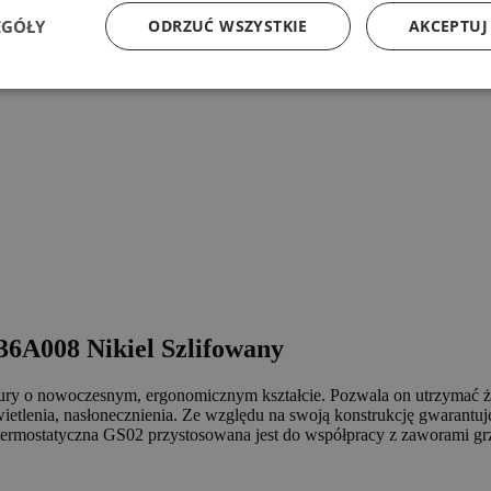
EGÓŁY
ODRZUĆ WSZYSTKIE
AKCEPTUJ
6A008 Nikiel Szlifowany
atury o nowoczesnym, ergonomicznym kształcie. Pozwala on utrzymać 
świetlenia, nasłonecznienia. Ze względu na swoją konstrukcję gwarantuje
 termostatyczna GS02 przystosowana jest do współpracy z zaworami gr
.