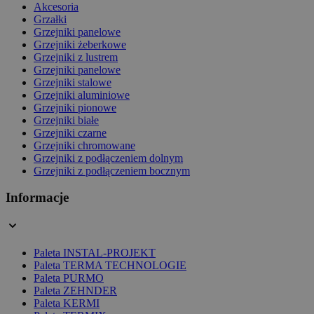
Akcesoria
Grzałki
Grzejniki panelowe
Grzejniki żeberkowe
Grzejniki z lustrem
Grzejniki panelowe
Grzejniki stalowe
Grzejniki aluminiowe
Grzejniki pionowe
Grzejniki białe
Grzejniki czarne
Grzejniki chromowane
Grzejniki z podłączeniem dolnym
Grzejniki z podłączeniem bocznym
Informacje
Paleta INSTAL-PROJEKT
Paleta TERMA TECHNOLOGIE
Paleta PURMO
Paleta ZEHNDER
Paleta KERMI