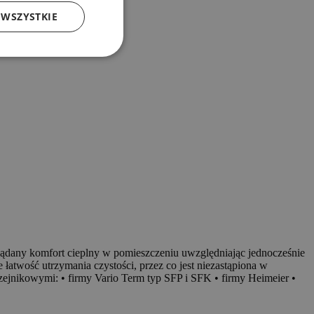
 WSZYSTKIE
żądany komfort cieplny w pomieszczeniu uwzględniając jednocześnie
 łatwość utrzymania czystości, przez co jest niezastąpiona w
zejnikowymi: • firmy Vario Term typ SFP i SFK • firmy Heimeier •