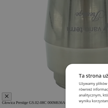
Ta strona u
Używamy plików co
również informac
analitycznym, któ
wyniku korzystani
Głowica Prestige GS.02-08C 000M636A008 Nikiel Szlifowany