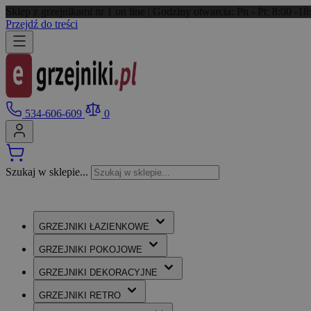
Sklep z grzejnikami nr 1 on line | Godziny otwarcia: Pn - Pt: 8:00 -
Przejdź do treści
534-606-609
0
Szukaj w sklepie...
GRZEJNIKI
ŁAZIENKOWE
GRZEJNIKI
POKOJOWE
GRZEJNIKI
DEKORACYJNE
GRZEJNIKI
RETRO