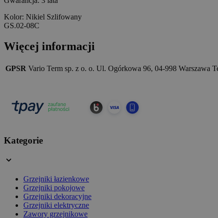
Gwarancja: 3 lata
Kolor: Nikiel Szlifowany
GS.02-08C
Więcej informacji
GPSR
Vario Term sp. z o. o. Ul. Ogórkowa 96, 04-998 Warszawa Te
Kategorie
Grzejniki łazienkowe
Grzejniki pokojowe
Grzejniki dekoracyjne
Grzejniki elektryczne
Zawory grzejnikowe