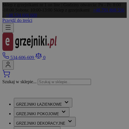
Sklep z grzejnikami nr 1 on line | Godziny otwarcia: Pn - Pt: 8:00
-18:00 Sobota: 10:00-13:00
Sklep z grzejnikami
+48 791 868 556
,
+48 534 606 609
Przejdź do treści
534-606-609
0
Szukaj w sklepie...
GRZEJNIKI
ŁAZIENKOWE
GRZEJNIKI
POKOJOWE
GRZEJNIKI
DEKORACYJNE