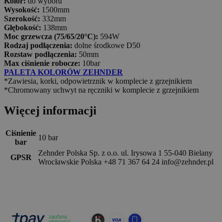
Kolor:
do wyboru
Wysokość:
1500mm
Szerokość:
332mm
Głębokość:
138mm
Moc grzewcza (75/65/20°C):
594W
Rodzaj podłączenia:
dolne środkowe D50
Rozstaw podłączenia:
50mm
Max ciśnienie robocze:
10bar
PALETA KOLORÓW ZEHNDER
*Zawiesia, korki, odpowietrznik w komplecie z grzejnikiem
*Chromowany uchwyt na ręczniki w komplecie z grzejnikiem
Więcej informacji
Ciśnienie
10 bar
bar
Zehnder Polska Sp. z o.o. ul. Irysowa 1 55-040 Bielany
GPSR
Wrocławskie Polska +48 71 367 64 24 info@zehnder.pl