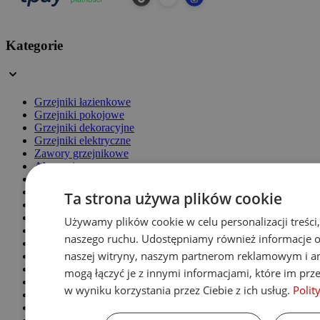
Kategorie
Grzejniki łazienkowe
Grzejniki pokojowe
Grzejniki dekoracyjne
Grzejniki elektryczne
Zawory grzejnikowe
Akcesoria
Grzałki
Grzejniki panelowe
Ta strona używa plików cookie
Grzejniki żeberkowe
Grzejniki z lustrem
Używamy plików cookie w celu personalizacji treści,
Grzejniki panelowe
naszego ruchu. Udostępniamy również informacje o 
Grzejniki stalowe
naszej witryny, naszym partnerom reklamowym i an
Grzejniki aluminiowe
Grzejniki pionowe
mogą łączyć je z innymi informacjami, które im prze
Grzejniki białe
w wyniku korzystania przez Ciebie z ich usług.
Polit
Grzejniki czarne
Grzejniki chromowane