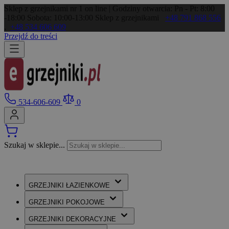
Sklep z grzejnikami nr 1 on line | Godziny otwarcia: Pn - Pt: 8:00
-18:00 Sobota: 10:00-13:00
Sklep z grzejnikami
+48 791 868 556
,
+48 534 606 609
Przejdź do treści
534-606-609
0
Szukaj w sklepie...
GRZEJNIKI
ŁAZIENKOWE
GRZEJNIKI
POKOJOWE
GRZEJNIKI
DEKORACYJNE