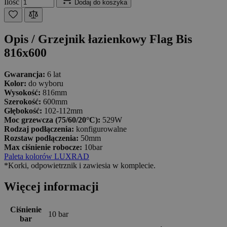
Ilość
Dodaj do koszyka
Opis /
Grzejnik łazienkowy Flag Bis
816x600
Gwarancja:
6 lat
Kolor:
do wyboru
Wysokość:
816mm
Szerokość:
600mm
Głębokość:
102-112mm
Moc grzewcza (75/60/20°C):
529W
Rodzaj podłączenia:
konfigurowalne
Rozstaw podłączenia:
50mm
Max ciśnienie robocze:
10bar
Paleta kolorów LUXRAD
*Korki, odpowietrznik i zawiesia w komplecie.
Więcej informacji
Ciśnienie
10 bar
bar