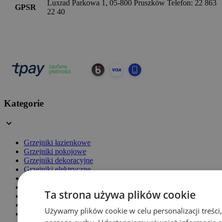
Luxrad Parkowa 1, 05-800 Pruszków Telefon: 22 863
GPSR
22 40
Kategorie
Grzejniki łazienkowe
Grzejniki pokojowe
Grzejniki dekoracyjne
Grzejniki elektryczne
Zawory grzejnikowe
Akcesoria
Ta strona używa plików cookie
Grzałki
Grzejniki panelowe
Używamy plików cookie w celu personalizacji treści,
Grzejniki żeberkowe