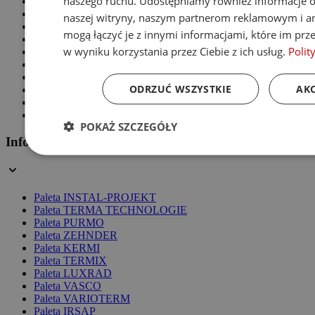
naszego ruchu. Udostępniamy również informacje o 
Grzejniki z lustrem
Grzejniki panelowe
naszej witryny, naszym partnerom reklamowym i an
Grzejniki stalowe
mogą łączyć je z innymi informacjami, które im prze
Grzejniki aluminiowe
w wyniku korzystania przez Ciebie z ich usług.
Polit
Grzejniki pionowe
Grzejniki białe
Grzejniki czarne
ODRZUĆ WSZYSTKIE
AKC
Grzejniki chromowane
Grzejniki z podłączeniem dolnym
Grzejniki z podłączeniem bocznym
POKAŻ SZCZEGÓŁY
Informacje
Paleta INSTAL-PROJEKT
Paleta TERMA TECHNOLOGIE
Paleta PURMO
Paleta ZEHNDER
Paleta KERMI
Paleta TERMIX
Paleta LUXRAD
Paleta VASCO
Paleta VARIOTERM
Paleta IRSAP