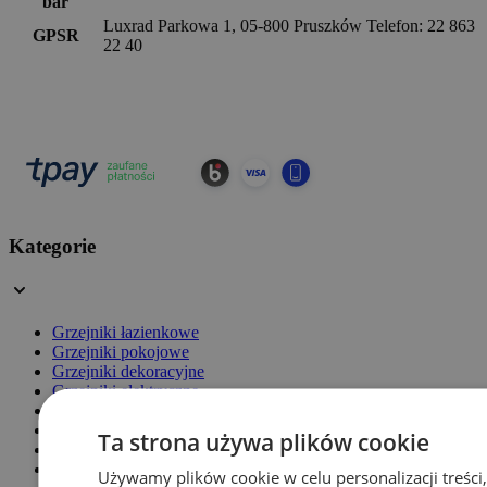
bar
Luxrad Parkowa 1, 05-800 Pruszków Telefon: 22 863
GPSR
22 40
Kategorie
Grzejniki łazienkowe
Grzejniki pokojowe
Grzejniki dekoracyjne
Grzejniki elektryczne
Zawory grzejnikowe
Akcesoria
Ta strona używa plików cookie
Grzałki
Grzejniki panelowe
Używamy plików cookie w celu personalizacji treści,