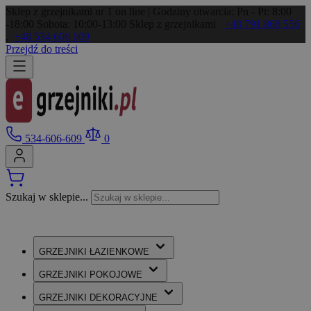
Sklep z grzejnikami nr 1 on line | Godziny otwarcia: Pn - Pt: 8:00
-18:00 Sobota: 10:00-13:00
Sklep z grzejnikami
+48 791 868 556
,
+48 534 606 609
Przejdź do treści
534-606-609
0
Szukaj w sklepie...
GRZEJNIKI
ŁAZIENKOWE
GRZEJNIKI
POKOJOWE
GRZEJNIKI
DEKORACYJNE