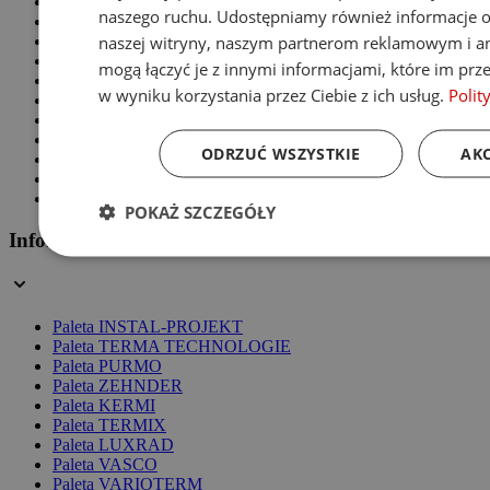
Grzejniki żeberkowe
naszego ruchu. Udostępniamy również informacje o 
Grzejniki z lustrem
naszej witryny, naszym partnerom reklamowym i an
Grzejniki panelowe
Grzejniki stalowe
mogą łączyć je z innymi informacjami, które im prze
Grzejniki aluminiowe
w wyniku korzystania przez Ciebie z ich usług.
Polit
Grzejniki pionowe
Grzejniki białe
Grzejniki czarne
ODRZUĆ WSZYSTKIE
AKC
Grzejniki chromowane
Grzejniki z podłączeniem dolnym
Grzejniki z podłączeniem bocznym
POKAŻ SZCZEGÓŁY
Informacje
Paleta INSTAL-PROJEKT
Paleta TERMA TECHNOLOGIE
Paleta PURMO
Paleta ZEHNDER
Paleta KERMI
Paleta TERMIX
Paleta LUXRAD
Paleta VASCO
Paleta VARIOTERM