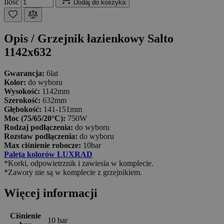
Ilość
Dodaj do koszyka
Opis /
Grzejnik łazienkowy Salto
1142x632
Gwarancja:
6lat
Kolor:
do wyboru
Wysokość:
1142mm
Szerokość:
632mm
Głębokość:
141-151mm
Moc (75/65/20°C):
750W
Rodzaj podłączenia:
do wyboru
Rozstaw podłączenia:
do wyboru
Max ciśnienie robocze:
10bar
Paleta kolorów LUXRAD
*Korki, odpowietrznik i zawiesia w komplecie.
*Zawory nie są w komplecie z grzejnikiem.
Więcej informacji
Ciśnienie
10 bar