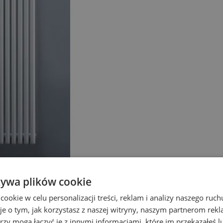
żywa plików cookie
okie w celu personalizacji treści, reklam i analizy naszego ru
je o tym, jak korzystasz z naszej witryny, naszym partnerom re
rzy mogą łączyć je z innymi informacjami, które im przekazałeś l