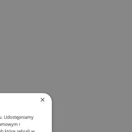
×
chu. Udostępniamy
klamowym i
ub które zebrali w