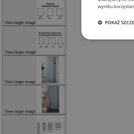
wyniku korzystani
POKAŻ SZCZ
View larger image
View larger image
View larger image
View larger image