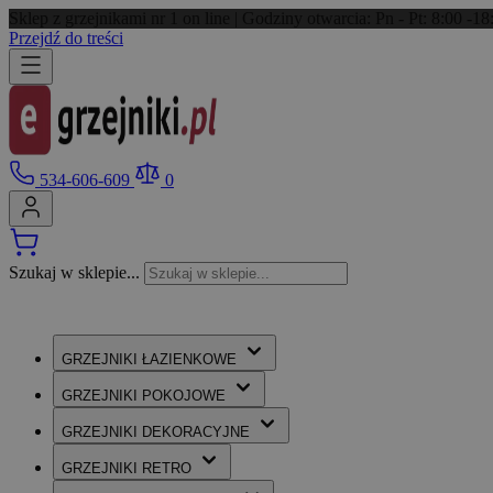
Sklep z grzejnikami nr 1 on line | Godziny otwarcia: Pn - Pt: 8:00 -
Przejdź do treści
534-606-609
0
Szukaj w sklepie...
GRZEJNIKI
ŁAZIENKOWE
GRZEJNIKI
POKOJOWE
GRZEJNIKI
DEKORACYJNE
GRZEJNIKI
RETRO