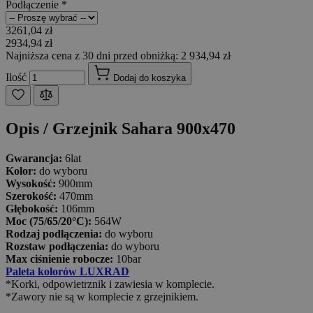
Podłączenie
*
3261,04 zł
2934,94 zł
Najniższa cena z 30 dni przed obniżką: 2 934,94 zł
Ilość
Dodaj do koszyka
Opis /
Grzejnik Sahara 900x470
Gwarancja:
6lat
Kolor:
do wyboru
Wysokość:
900mm
Szerokość:
470mm
Głębokość:
106mm
Moc (75/65/20°C):
564W
Rodzaj podłączenia:
do wyboru
Rozstaw podłączenia:
do wyboru
Max ciśnienie robocze:
10bar
Paleta kolorów LUXRAD
*Korki, odpowietrznik i zawiesia w komplecie.
*Zawory nie są w komplecie z grzejnikiem.