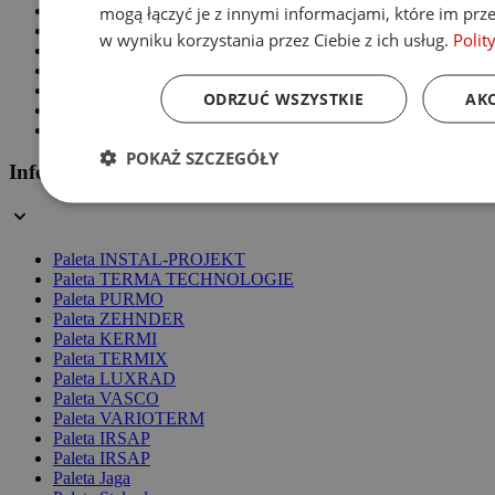
Grzejniki aluminiowe
mogą łączyć je z innymi informacjami, które im prze
Grzejniki pionowe
w wyniku korzystania przez Ciebie z ich usług.
Polit
Grzejniki białe
Grzejniki czarne
Grzejniki chromowane
ODRZUĆ WSZYSTKIE
AKC
Grzejniki z podłączeniem dolnym
Grzejniki z podłączeniem bocznym
POKAŻ SZCZEGÓŁY
Informacje
Paleta INSTAL-PROJEKT
Paleta TERMA TECHNOLOGIE
Paleta PURMO
Paleta ZEHNDER
Paleta KERMI
Paleta TERMIX
Paleta LUXRAD
Paleta VASCO
Paleta VARIOTERM
Paleta IRSAP
Paleta IRSAP
Paleta Jaga