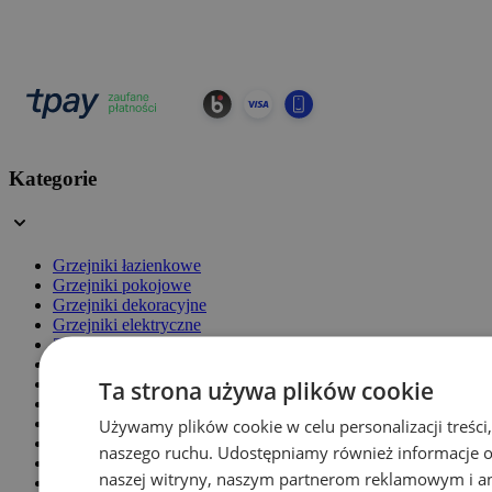
Kategorie
Grzejniki łazienkowe
Grzejniki pokojowe
Grzejniki dekoracyjne
Grzejniki elektryczne
Zawory grzejnikowe
Akcesoria
Grzałki
Ta strona używa plików cookie
Grzejniki panelowe
Grzejniki żeberkowe
Używamy plików cookie w celu personalizacji treści,
Grzejniki z lustrem
naszego ruchu. Udostępniamy również informacje o 
Grzejniki panelowe
naszej witryny, naszym partnerom reklamowym i an
Grzejniki stalowe