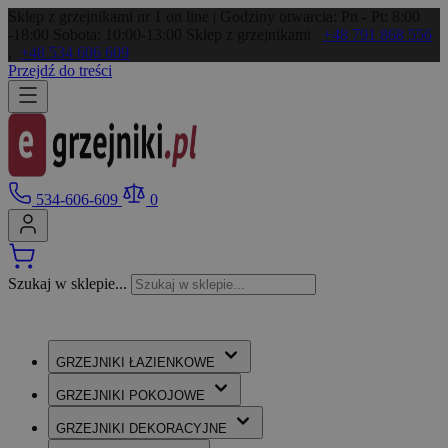
Sklep z grzejnikami nr 1 on line | Godziny otwarcia: Pn - Pt: 8:00
-18:00 Sobota: 10:00-13:00
Sklep z grzejnikami
+48 791 868 556
,
+48 534 606 609
Przejdź do treści
534-606-609
0
Szukaj w sklepie...
GRZEJNIKI
ŁAZIENKOWE
GRZEJNIKI
POKOJOWE
GRZEJNIKI
DEKORACYJNE