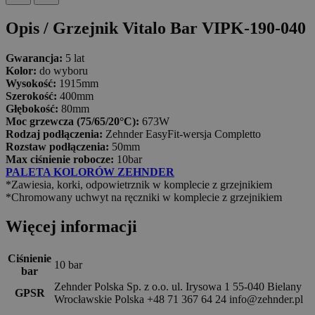
Opis /
Grzejnik Vitalo Bar VIPK-190-040
Gwarancja:
5 lat
Kolor:
do wyboru
Wysokość:
1915mm
Szerokość:
400mm
Głębokość:
80mm
Moc grzewcza (75/65/20°C):
673W
Rodzaj podłączenia:
Zehnder EasyFit-wersja Completto
Rozstaw podłączenia:
50mm
Max ciśnienie robocze:
10bar
PALETA KOLORÓW ZEHNDER
*Zawiesia, korki, odpowietrznik w komplecie z grzejnikiem
*Chromowany uchwyt na ręczniki w komplecie z grzejnikiem
Więcej informacji
Ciśnienie
10 bar
bar
Zehnder Polska Sp. z o.o. ul. Irysowa 1 55-040 Bielany
GPSR
Wrocławskie Polska +48 71 367 64 24 info@zehnder.pl