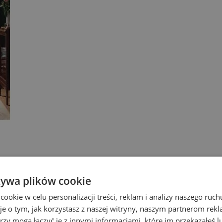
żywa plików cookie
okie w celu personalizacji treści, reklam i analizy naszego ru
je o tym, jak korzystasz z naszej witryny, naszym partnerom re
rzy mogą łączyć je z innymi informacjami, które im przekazałeś l