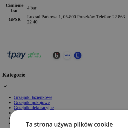
Ciśnienie
4 bar
bar
Luxrad Parkowa 1, 05-800 Pruszków Telefon: 22 863
GPSR
22 40
Kategorie
Grzejniki łazienkowe
Grzejniki pokojowe
Grzejniki dekoracyjne
Grzejniki elektryczne
Zawory grzejnikowe
Ta strona używa plików cookie
Akcesoria