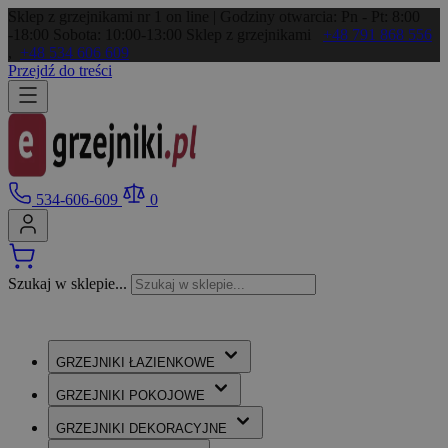
Sklep z grzejnikami nr 1 on line | Godziny otwarcia: Pn - Pt: 8:00
-18:00 Sobota: 10:00-13:00
Sklep z grzejnikami
+48 791 868 556
,
+48 534 606 609
Przejdź do treści
534-606-609
0
Szukaj w sklepie...
GRZEJNIKI
ŁAZIENKOWE
GRZEJNIKI
POKOJOWE
GRZEJNIKI
DEKORACYJNE