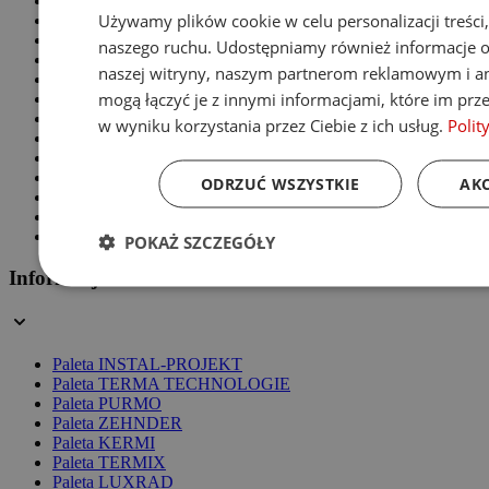
Grzałki
Używamy plików cookie w celu personalizacji treści,
Grzejniki panelowe
Grzejniki żeberkowe
naszego ruchu. Udostępniamy również informacje o 
Grzejniki z lustrem
naszej witryny, naszym partnerom reklamowym i an
Grzejniki panelowe
mogą łączyć je z innymi informacjami, które im prze
Grzejniki stalowe
Grzejniki aluminiowe
w wyniku korzystania przez Ciebie z ich usług.
Polit
Grzejniki pionowe
Grzejniki białe
Grzejniki czarne
ODRZUĆ WSZYSTKIE
AKC
Grzejniki chromowane
Grzejniki z podłączeniem dolnym
Grzejniki z podłączeniem bocznym
POKAŻ SZCZEGÓŁY
Informacje
Paleta INSTAL-PROJEKT
Paleta TERMA TECHNOLOGIE
Paleta PURMO
Paleta ZEHNDER
Paleta KERMI
Paleta TERMIX
Paleta LUXRAD